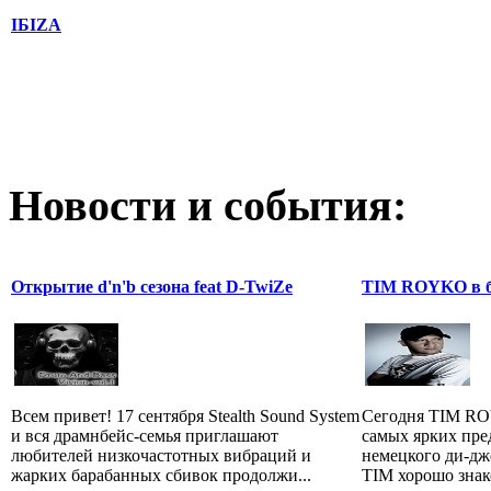
IБIZA
Новости и события:
Открытие d'n'b сезона feat D-TwiZe
TIM ROYKO в б
Всем привет! 17 сентября Stealth Sound System
Сегодня TIM RO
и вся драмнбейс-семья приглашают
самых ярких пре
любителей низкочастотных вибраций и
немецкого ди-дж
жарких барабанных сбивок продолжи...
TIM хорошо знако