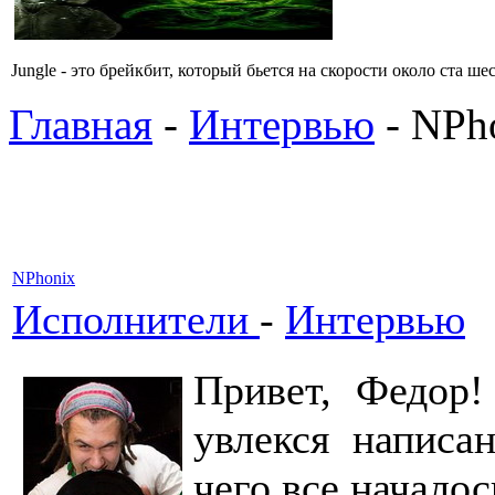
Jungle - это брейкбит, который бьется на скорости около ста 
Главная
-
Интервью
- NPh
NPhonix
Исполнители
-
Интервью
Привет, Федор!
увлекся написа
чего все началос