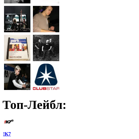
Топ-Лейбл:
!K7