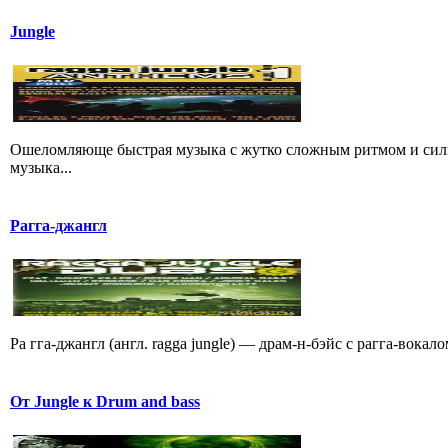
Jungle
Ошеломляюще быстрая музыка с жутко сложным ритмом и сил
музыка...
Рагга-джангл
Ра гга-джангл (англ. ragga jungle) — драм-н-бэйс с рагга-вока
От Jungle к Drum and bass