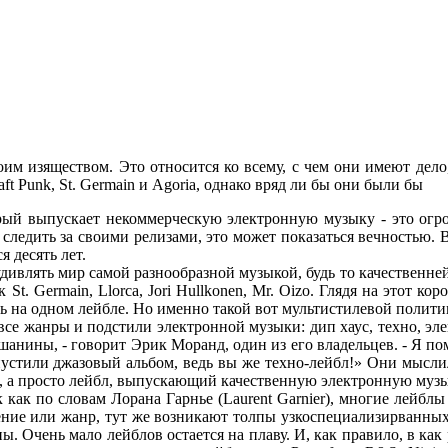
м изяществом. Это относится ко всему, с чем они имеют дело,
ft Punk, St. Germain и Agoria, однако вряд ли бы они были бы
орый выпускает некоммерческую электронную музыку - это огр
 следить за своими релизами, это может показаться вечностью
 десять лет.
удивлять мир самой разнообразной музыкой, будь то качественне
St. Germain, Llorca, Jori Hullkonen, Mr. Oizo. Глядя на этот ко
 на одном лейбле. Но именно такой вот мультистилевой политик
все жанры и подстили электронной музыки: дип хаус, техно, эле
шанины, - говорит Эрик Моранд, один из его владельцев. - Я по
пустили джазовый альбом, ведь вы же техно-лейбл!» Они мысли
бл, а просто лейбл, выпускающий качественную электронную муз
ак как по словам Лорана Гарнье (Laurent Garnier), многие лейбл
ление или жанр, тут же возникают толпы узкоспециализирванны
ы. Очень мало лейблов остается на плаву. И, как правило, в к