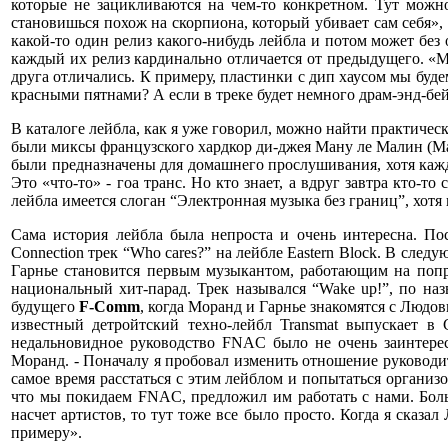
которые не зацикливаются на чем-то конкретном. Тут можно
становишься похож на скорпиона, который убивает сам себя», 
какой-то один релиз какого-нибудь лейбла и потом может без 
каждый их релиз кардинально отличается от предыдущего. «Мы
друга отличались. К примеру, пластинки с дип хаусом мы буде
красными пятнами? А если в треке будет немного драм-энд-бе
В каталоге лейбла, как я уже говорил, можно найти практичес
были миксы французского хардкор ди-джея Ману ле Малин (Man
были предназначены для домашнего прослушивания, хотя кажды
Это «что-то» - гоа транс. Но кто знает, а вдруг завтра кто-то
лейбла имеется слоган “Электронная музыка без границ”, хотя
Сама история лейбла была непроста и очень интересна. По
Connection трек “Who cares?” на лейбле Eastern Block. В сл
Гарнье становится первым музыкантом, работающим на попр
национальный хит-парад. Трек назывался “Wake up!”, по на
будущего
F-Comm
, когда Моранд и Гарнье знакомятся с Людо
известный детройтский техно-лейбл Transmat выпускает в
недальновидное руководство FNAC было не очень заинтерес
Моранд. - Поначалу я пробовал изменить отношение руководите
самое время расстаться с этим лейблом и попытаться организо
что мы покидаем FNAC, предложил им работать с нами. Больш
насчет артистов, то тут тоже все было просто. Когда я сказа
примеру».