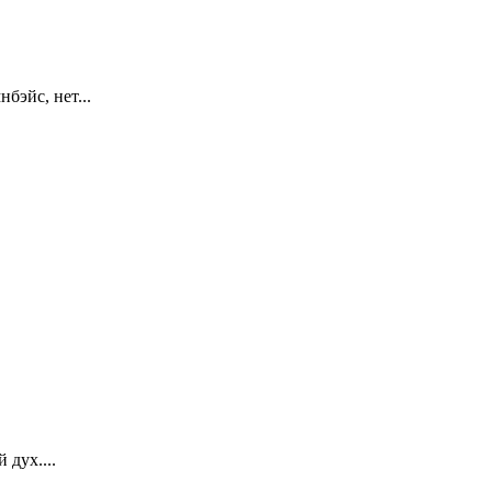
бэйс, нет...
 дух....