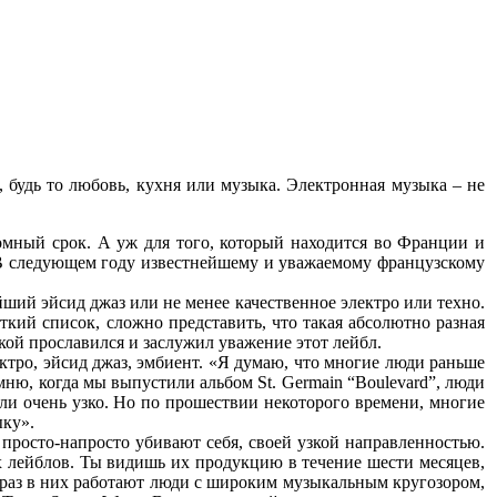
 будь то любовь, кухня или музыка. Электронная музыка – не
омный срок. А уж для того, который находится во Франции и
. В следующем году известнейшему и уважаемому французскому
йший эйсид джаз или не менее качественное электро или техно.
роткий список, сложно представить, что такая абсолютно разная
ой прославился и заслужил уважение этот лейбл.
ктро, эйсид джаз, эмбиент. «Я думаю, что многие люди раньше
мню, когда мы выпустили альбом St. Germain “Boulevard”, люди
ли очень узко. Но по прошествии некоторого времени, многие
ыку».
ы просто-напросто убивают себя, своей узкой направленностью.
х лейблов. Ты видишь их продукцию в течение шести месяцев,
ак раз в них работают люди с широким музыкальным кругозором,