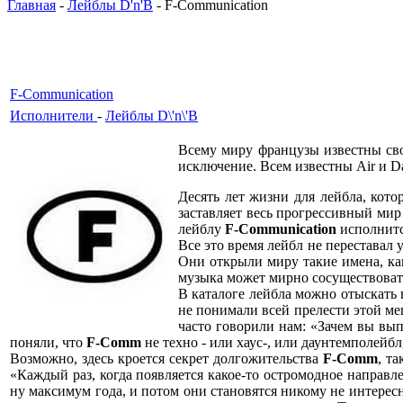
Главная
-
Лейблы D'n'B
- F-Communication
F-Communication
Исполнители
-
Лейблы D\'n\'B
Всему миру французы известны свои
исключение. Всем известны Air и Da
Десять лет жизни для лейбла, кот
заставляет весь прогрессивный мир
лейблу
F-Communication
исполнится
Все это время лейбл не переставал 
Они открыли миру такие имена, как 
музыка может мирно сосуществовать
В каталоге лейбла можно отыскать 
не понимали всей прелести этой ме
часто говорили нам: «Зачем вы вы
поняли, что
F-Comm
не техно - или хаус-, или даунтемполей
Возможно, здесь кроется секрет долгожительства
F-Comm
, т
«Каждый раз, когда появляется какое-то остромодное направ
ну максимум года, и потом они становятся никому не интересн