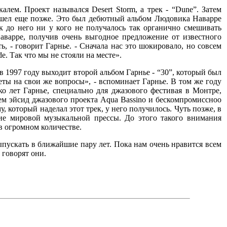
ем. Проект назывался Desert Storm, а трек - “Dune”. Затем
вышел еще позже. Это был дебютный альбом Людовика Наварре
к до него ни у кого не получалось так органично смешивать
аварре, получив очень выгодное предложение от известного
, - говорит Гарнье. - Сначала нас это шокировало, но совсем
. Так что мы не стояли на месте».
 1997 году выходит второй альбом Гарнье - “30”, который был
ты на свои же вопросы», - вспоминает Гарнье. В том же году
 лет Гарнье, специально для джазового фестивая в Монтре,
ем эйсид джазового проекта Aqua Bassino и бескомпромиссноо
 который наделал этот трек, у него получилось. Чуть позже, в
ние мировой музыкальной прессы. До этого такого внимания
в огромном количестве.
пускать в ближайшие пару лет. Пока нам очень нравится всем
- говорят они.