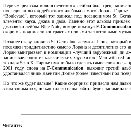
Первым релизом новоиспеченного лейбла был трек, записанн
последовал выход дебютного альбома самого Лорана Гарнье 
“Boulevard”, который тот записал под псевдонимом St. Ger
элементы хауса, джаза и даба. Именно этот альбом привле
джазового лейбла Blue Note, вскоре покинул
F-Communicatio
скоро мы подписали контракты с новыми талантливыми музыкант
Позднее славу «нового St. Germain» заслужит Llorca, которы
посвящен тридцатилетию самого Лорана и десятилетию его ди
Лоран выигрывает в номинации «лучший зарубежный ди-джее
записывает один из классических хаус-хитов “Man with red 
технаря Scan X. Гарнье нужно было сделать самое сложное – п
2001 году, снова на
F-Communication
, выходит третий аль
удостаивался лишь Квентин Дюпье (более известный под псевдо
Но что же будет дальше? Какие сюрпризы припасли нам дальн
этим заниматься, но как только наша работа будет напоминать
Читайте: