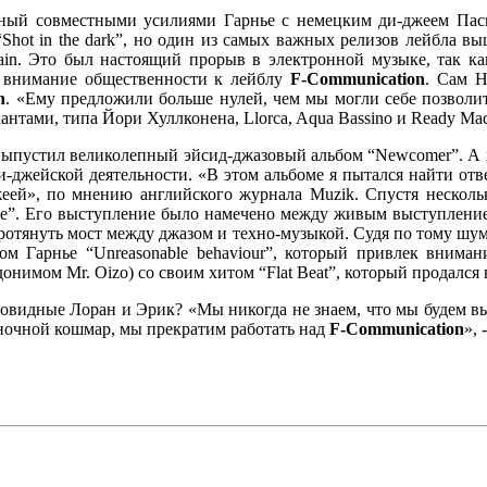
ый совместными усилиями Гарнье с немецким ди-джеем Паскал
“Shot in the dark”, но один из самых важных релизов лейбла 
main. Это был настоящий прорыв в электронной музыке, так ка
к внимание общественности к лейблу
F-Communication
. Сам Н
n
. «Ему предложили больше нулей, чем мы могли себе позволить
ами, типа Йори Хуллконена, Llorca, Aqua Bassino и Ready Made
й выпустил великолепный эйсид-джазовый альбом “Newcomer”. А в
-джейской деятельности. «В этом альбоме я пытался найти отве
й», по мнению английского журнала Muzik. Спустя несколько
face”. Его выступление было намечено между живым выступлени
ротянуть мост между джазом и техно-музыкой. Судя по тому шуму,
бом Гарнье “Unreasonable behaviour”, который привлек внима
нимом Mr. Oizo) со своим хитом “Flat Beat”, который продался 
овидные Лоран и Эрик? «Мы никогда не знаем, что мы будем вы
 ночной кошмар, мы прекратим работать над
F-Communication
», 