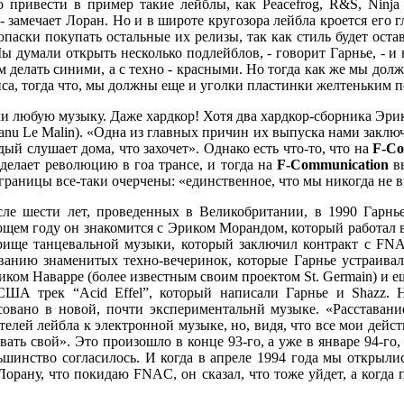
 привести в пример такие лейблы, как Peacefrog, R&S, Ninja
- замечает Лоран. Но и в широте кругозора лейбла кроется его г
опаски покупать остальные их релизы, так как стиль будет ост
 думали открыть несколько подлейблов, - говорит Гарнье, - и 
м делать синими, а с техно - красными. Но тогда как же мы дол
йса, тогда что, мы должны еще и уголки пластинки желтеньким 
ки любую музыку. Даже хардкор! Хотя два хардкор-сборника Эрик 
u Le Malin). «Одна из главных причин их выпуска нами заключа
й слушает дома, что захочет». Однако есть что-то, что на
F-C
 сделает революцию в гоа трансе, и тогда на
F-Communication
вы
 границы все-таки очерчены: «единственное, что мы никогда не в
сле шести лет, проведенных в Великобритании, в 1990 Гарнь
едующем году он знакомится с Эриком Морандом, который работа
ище танцевальной музыки, который заключил контракт с FNA
званию знаменитых техно-вечеринок, которые Гарнье устраива
виком Наварре (более известным своим проектом St. Germain) и 
 США трек “Acid Effel”, который написали Гарнье и Shazz.
овано в новой, почти экспериментальнй музыке. «Расставан
лей лейбла к электронной музыке, но, видя, что все мои действ
вать свой». Это произошло в конце 93-го, а уже в январе 94-го,
инство согласилось. И когда в апреле 1994 года мы открылис
л Лорану, что покидаю FNAC, он сказал, что тоже уйдет, а когда