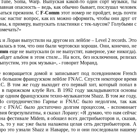
 Tune, Soma, Warp. Выпуская какой-то один сорт музыки, ты
лавная опасность – ведь, как обычно бывает, послушал человек
аваться прежним. С
F-Comm
этот номер не пройдет, ведь почти
нас настиг вопрос, как их можно оформить, чтобы они друг от
жны, к примеру, выпускать пластинки с тек-хаусом? Голубыми с
помечать?»
и Лоран выпустили на другом их лейбле – Level 2 records. Это
лась в том, что они были чертовски хороши. Они, конечно, не
omm
еще не выпускали (и не выпустят, наверное, уже никогда).
йдет альбом в этом стиле... На всех, без исключения, релизах
ыпустим, это рок музыка», - говорит Моранд.
е возвращается домой и записывает под псевдонимом French
л в большом французском лейбле FNAC. Спустя некоторое время
C. В том же году выходит его первый хит, который попал в
л в парижском клубе Rex. В 1992 году закладываются основы
еще одним французским техно-музыкантом Shazz. В том же году,
 Но сотрудничество Гарнье и FNAC было недолгим, так как
ие с FNAC было достаточно долгим процессом, - вспоминает
ия безрезультатны, я сказал Лорану: «Я думаю, что нам сейчас
 на фестивале Midem, я обошел всех дистрибьюторов и, сказав,
ь, то у нас уже была налажена целая сеть дистрибьюторов. А
 про это узнали Shazz и Наварре, то и они последовали нашему