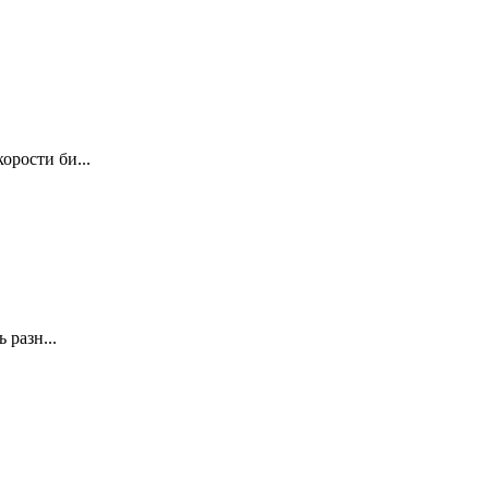
орости би...
 разн...