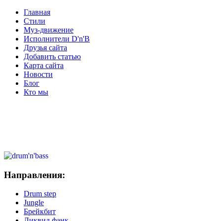
Главная
Стили
Муз-движение
Исполнители D'n'B
Друзья сайта
Добавить статью
Карта сайта
Новости
Блог
Кто мы
Направления:
Drum step
Jungle
Брейкбит
Ликвид фанк