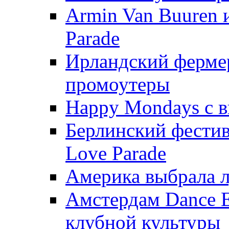
Armin Van Buuren 
Parade
Ирландский ферме
промоутеры
Happy Mondays с 
Берлинский фестив
Love Parade
Америка выбрала 
Амстердам Dance E
клубной культуры