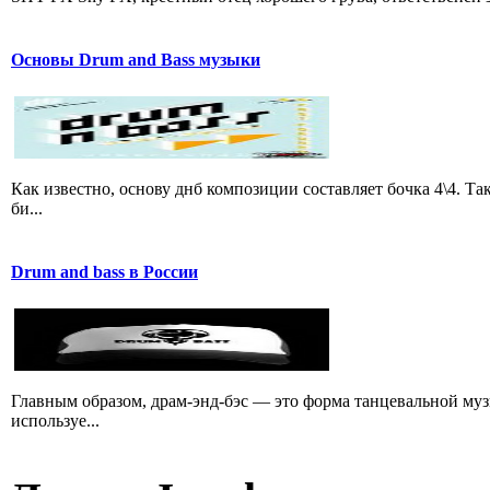
Основы Drum and Bass музыки
Как известно, основу днб композиции составляет бочка 4\4. 
би...
Drum and bass в России
Главным образом, драм-энд-бэс — это форма танцевальной му
используе...