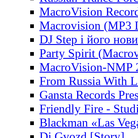
MacroVision Recor
Macrovision (MP3 D
DJ Step і його нов
Party Spirit (Macro
MacroVision-NMP 
From Russia With L
Gansta Records Pres
Friendly Fire - Stud
Blackman «Las Veg
Dj Gvozd [Story]