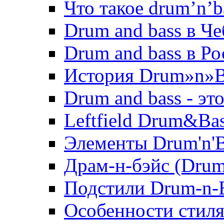
Что такое drum’n’b
Drum and bass в Ч
Drum and bass в Ро
История Drum»n»B
Drum and bass - эт
Leftfield Drum&Ba
Элементы Drum'n'B
Драм-н-бэйс (Drum'
Подстили Drum-n-
Особенности стил