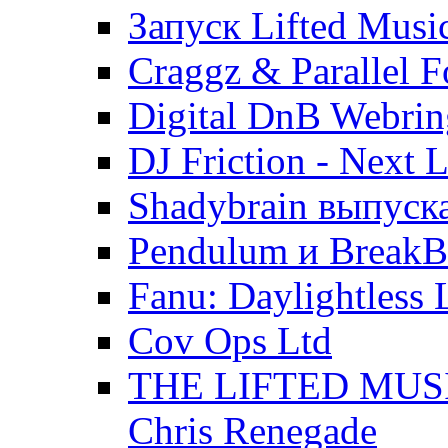
Запуск Lifted Musi
Craggz & Parallel F
Digital DnB Webrin
DJ Friction - Next L
Shadybrain выпуск
Pendulum и BreakB
Fanu: Daylightless 
Cov Ops Ltd
THE LIFTED MUSI
Chris Renegade