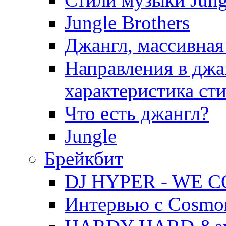
Jungle Brothers
Джангл, массивная
Hапpавления в джа
хаpактеpистика ст
Что есть джангл?
Jungle
Брейкбит
DJ HYPER - WE 
Интервью с Cosmo