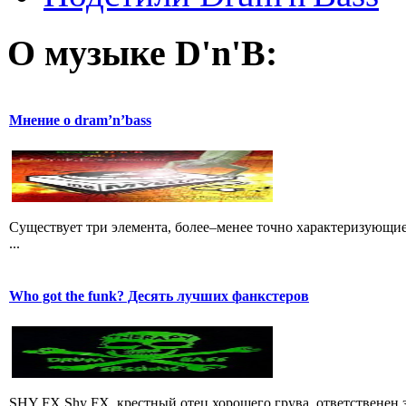
О музыке D'n'B:
Мнение о dram’n’bass
Существует три элемента, более–менее точно характеризующие
...
Who got the funk? Десять лучших фанкстеров
SHY FX Shy FX, крестный отец хорошего грува, ответственен за