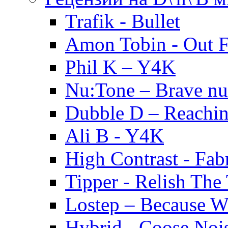
Trafik - Bullet
Amon Tobin - Out 
Phil K – Y4K
Nu:Tone – Brave nu
Dubble D – Reachin
Ali B - Y4K
High Contrast - Fab
Tipper - Relish The
Lostep – Because 
Hybrid - Coose Noi