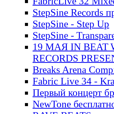
FabricLive 32 Mixe
StepSine Records пр
StepSine - Step Up
StepSine - Transpa
19 МАЯ IN BEAT
RECORDS PRESE
Breaks Arena Compi
Fabric Live 34 - Kr
Первый концерт б
NewTone бесплатн