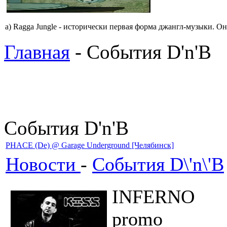
a) Ragga Jungle - истоpически пеpвая фоpма джангл-мyзыки. Он
Главная
- События D'n'B
События D'n'B
PHACE (De) @ Garage Underground [Челябинск]
Новости
-
События D\'n\'B
INFERNO
promo