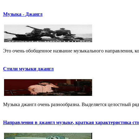
Музыка - Джангл
Это очень обобщенное название музыкального направления, кото
Стили музыки джангл
Музыка джангл очень разнообразна. Выделяется целостный ряд
Hапpавления в джангл мyзыке, кpаткая хаpактеpистика ст