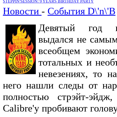
STEPPIN'SESSION: 9 YEARS BIRTHDAY PARTY
Новости
-
События D\'n\'B
Девятый год в
выдался не самым
всеобщем экономи
тотальных и необ
невезениях, то н
него нашли следы от нарк
полностью стрэйт-эйдж
Calibre'у пробивают голову