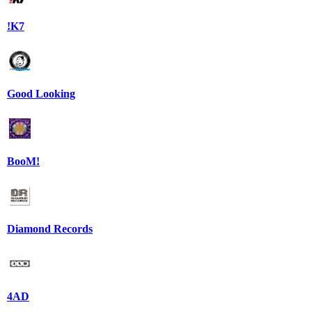
!K7
Good Looking
BooM!
Diamond Records
4AD