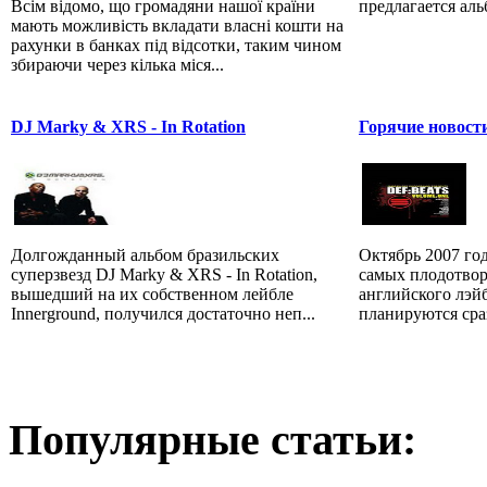
Всім відомо, що громадяни нашої країни
предлагается альб
мають можливість вкладати власні кошти на
рахунки в банках під відсотки, таким чином
збираючи через кілька міся...
DJ Marky & XRS - In Rotation
Горячие новост
Долгожданный альбом бразильских
Октябрь 2007 год
суперзвезд DJ Marky & XRS - In Rotation,
самых плодотвор
вышедший на их собственном лейбле
английского лэй
Innerground, получился достаточно неп...
планируются сраз
Популярные статьи: