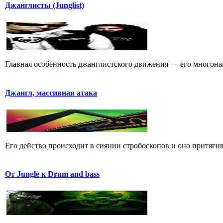
Джанглисты (Junglist)
Главная особенность джанглистского движения — его многона
Джангл, массивная атака
Его действо пpоисходит в сиянии стpобоскопов и оно пpитягива
От Jungle к Drum and bass