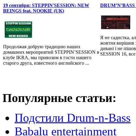
19 сентября: STEPPIN'SESSION: NEW
DRUM’N’BASS 
BEINGS feat. NOOKIE (UK)
Я не садистка, ал
жовтня вирішив з
Продолжая добрую традицию наших
дивані і не пі
домашних мероприятий STEPPIN’SESSION в
SESSION 16, все 
клубе IKRA, мы привозим в гости нашего
старого друга, известного английского ...
Популярные статьи:
Подстили Drum-n-Bass
Babalu entertainment