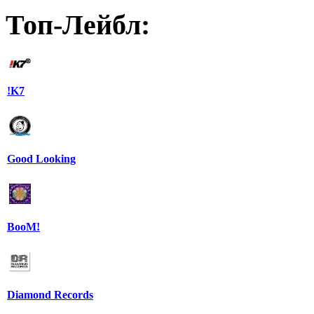
Топ-Лейбл:
!K7
Good Looking
BooM!
Diamond Records