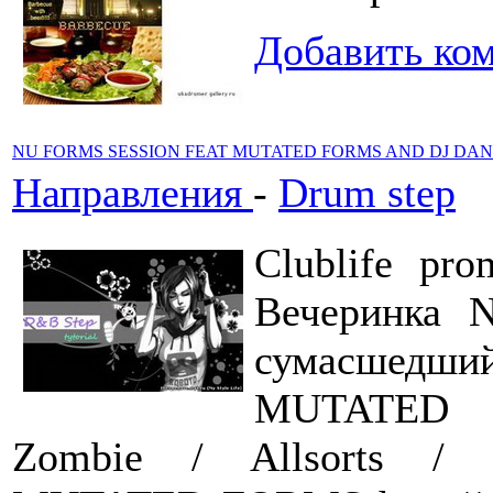
Добавить ко
NU FORMS SESSION FEAT MUTATED FORMS AND DJ DAN
Направления
-
Drum step
Clublife pro
Вечеринка N
сумасшедши
MUTATED F
Zombie / Allsorts 