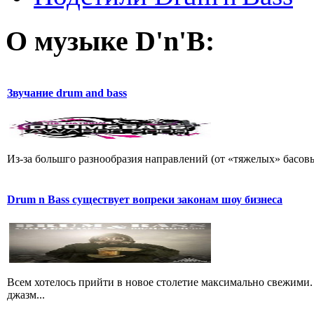
О музыке D'n'B:
Звучание drum and bass
Из-за большго разнообразия направлений (от «тяжелых» басовы
Drum n Bass существует вопреки законам шоу бизнеса
Всем хотелось прийти в новое столетие максимально свежими.
джазм...