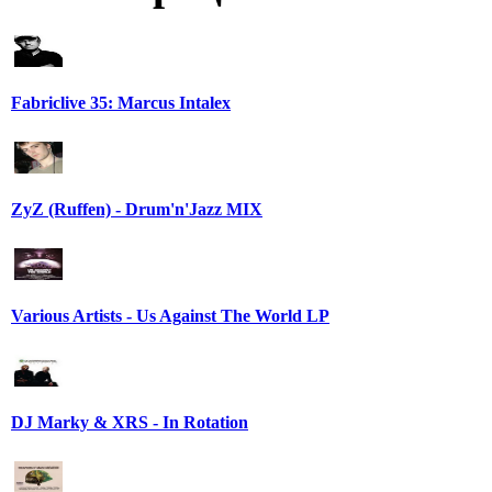
Fabriclive 35: Marcus Intalex
ZyZ (Ruffen) - Drum'n'Jazz MIX
Various Artists - Us Against The World LP
DJ Marky & XRS - In Rotation