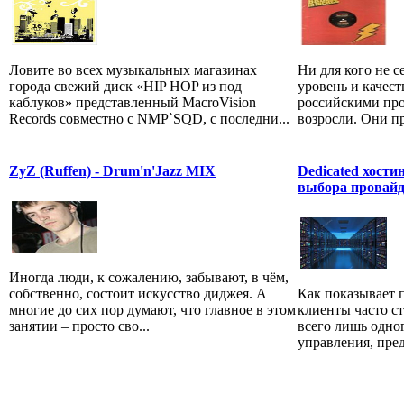
Ловите во всех музыкальных магазинах
Ни для кого не с
города свежий диск «HIP HOP из под
уровень и качес
каблуков» представленный MacroVision
российскими пр
Records совместно с NMP`SQD, с последни...
возросли. Они п
ZyZ (Ruffen) - Drum'n'Jazz MIX
Dedicated хости
выбора провайд
Иногда люди, к сожалению, забывают, в чём,
Как показывает 
собственно, состоит искусство диджея. А
клиенты часто с
многие до сих пор думают, что главное в этом
всего лишь одно
занятии – просто сво...
управления, пред