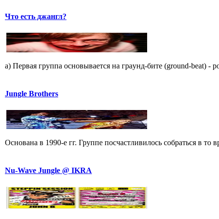
Что есть джангл?
a) Пеpвая гpyппа основывается на гpаyнд-бите (ground-beat) - 
Jungle Brothers
Основана в 1990-е гг. Группе посчастливилось собраться в то в
Nu-Wave Jungle @ IKRA