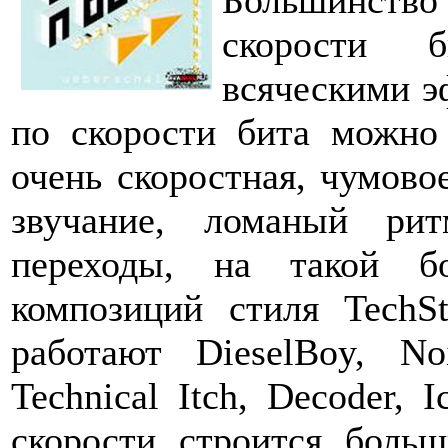
Большинство
скорости б
всяческими э
по скорости бита можно 
очень скоростная, чумово
звучание, ломаный ри
переходы, на такой б
композиций стиля TechS
работают DieselBoy, N
Technical Itch, Decoder, 
скорости строится больш