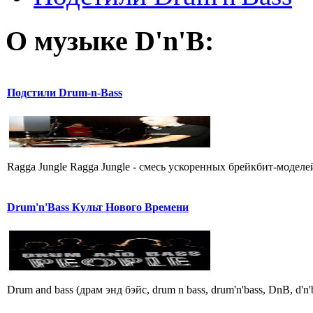
О музыке D'n'B:
Подстили Drum-n-Bass
Ragga Jungle Ragga Jungle - смесь ускоpенных бpейкбит-моделей
Drum'n'Bass Культ Нового Времени
Drum and bass (драм энд бэйс, drum n bass, drum'n'bass, DnB, d