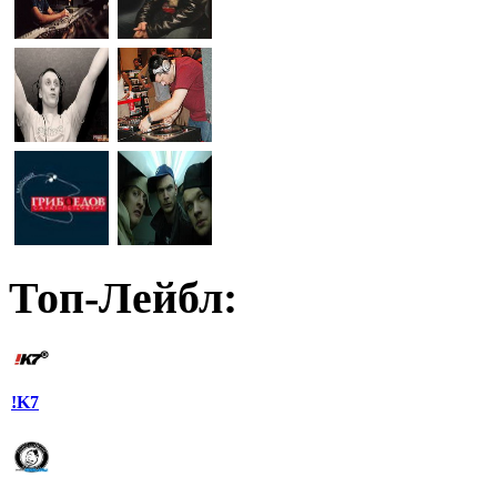
Топ-Лейбл:
!K7