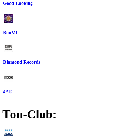
Good Looking
BooM!
Diamond Records
4AD
Топ-Club: