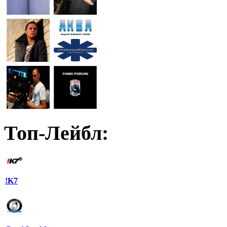
Топ-Лейбл:
!K7