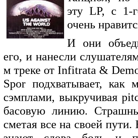
эту LP, с 1-
очень нравит
И они объед
его, и нанесли слушателям
м треке от Infitrata & Dem
Spor подхватывает, как 
сэмплами, выкручивая pit
басовую линию. Страшны
сметая все на своей пути. 
знают слова боль и п