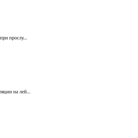
ри прослу...
яции на лей...