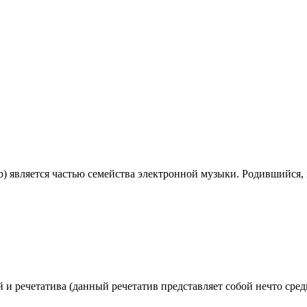
'n'b) является частью семейства электронной музыки. Родившийся, к
 и pечетатива (данный pечетатив пpедставляет собой нечто сpедн