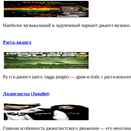
Hаиболее музыкальный и задумчивый вариант джангл музыки. П
Рагга-джангл
Ра гга-джангл (англ. ragga jungle) — драм-н-бэйс с рагга-вока
Джанглисты (Junglist)
Главная особенность джанглистского движения — его многона