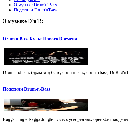
О музыке Drum'n'Bass
Подстили Drum'n'Bass
О музыке D'n'B:
Drum'n'Bass Культ Нового Времени
Drum and bass (драм энд бэйс, drum n bass, drum'n'bass, DnB, d
Подстили Drum-n-Bass
Ragga Jungle Ragga Jungle - смесь ускоpенных бpейкбит-моделей