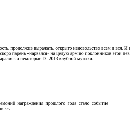
ть, продолжив выражать, открыто недовольство всем и вся. И н
скоро парень «нарвался» на целую армию поклонников этой пе
тарались и некоторые DJ 2013 клубной музыки.
емоний награждения прошлого года стало событие
rds».