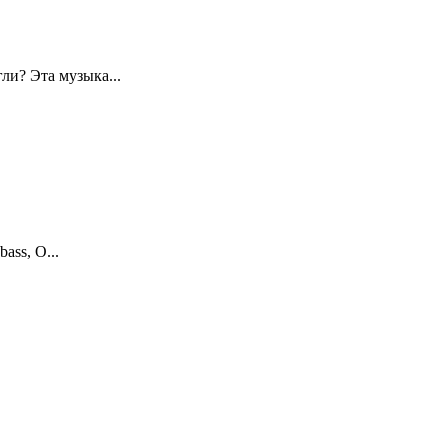
и? Эта музыка...
ass, O...