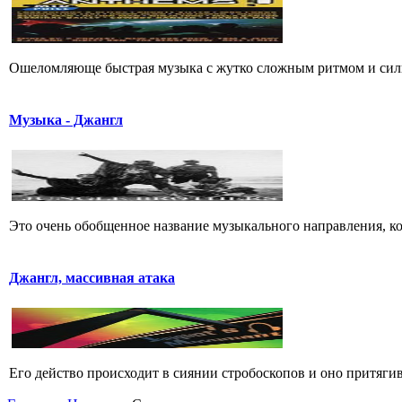
Ошеломляюще быстрая музыка с жутко сложным ритмом и силь
Музыка - Джангл
Это очень обобщенное название музыкального направления, кото
Джангл, массивная атака
Его действо пpоисходит в сиянии стpобоскопов и оно пpитягива