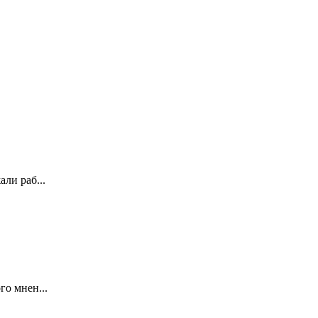
ли раб...
го мнен...