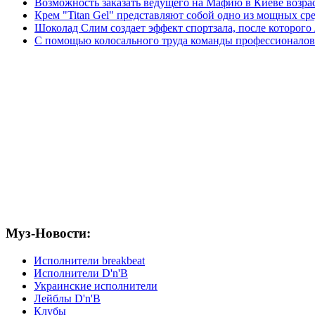
Возможность заказать ведущего на Мафию в Киеве возрас
Крем "Titan Gel" представляют собой одно из мощных ср
Шоколад Слим создает эффект спортзала, после которог
С помощью колосального труда команды профессионалов 
Муз-Новости:
Исполнители breakbeat
Исполнители D'n'B
Украинские исполнители
Лейблы D'n'B
Клубы