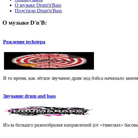
О музыке Drum'n'Bass
Подстили Drum'n'Bass
О музыке D'n'B:
Рождение techstepа
В то время, как лёгкое звучание драм энд бэйса начинало зан
Звучание drum and bass
Из-за большго разнообразия направлений (от «тяжелых» басовы