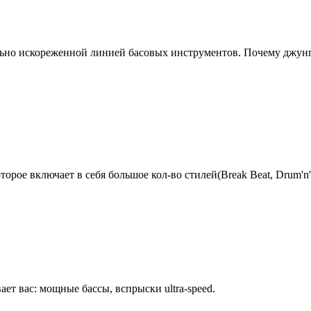
но искореженной линией басовых инструментов. Почему джунгл
рое включает в себя большое кол-во стилей(Break Beat, Drum'n'b
ет вас: мощные бассы, вспpыски ultra-speed.