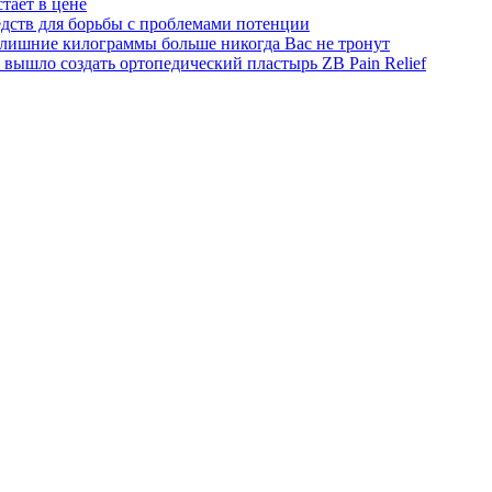
тает в цене
едств для борьбы с проблемами потенции
о лишние килограммы больше никогда Вас не тронут
вышло создать ортопедический пластырь ZB Pain Relief