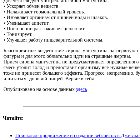
Для чего следует употреблять сироп мангустина:
• Ускоряет обмен веществ.
• Налаживает гормональный уровень.
• Избавляет организм от лишней воды и шлаков.
• Уменьшает аппетит.
• Постепенно разглаживает целлюлит.
• Тонизирует.
• Улучшает работу пищеварительной системы.
Благоприятное воздействие сиропа мангустина на нервную с
фигуры и для этого обязательно идти на страшные жертвы.
Прием сиропа мангустина не предусматривает определенного р
смесь утолит голод и предоставит организму все нужные веще
тоже не принесет большего эффекта. Прогресс, непременно, б
и питаться здоровой пищей. Верьте в себя.
Опубликовано на основе данных
здесь
Читайте:
Поисковое продвижение и создание вебсайтов в Джизаке -