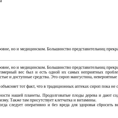
а
ровне, но и медицинском. Большинство представительниц прек
ровне, но и медицинском. Большинство представительниц прек
Чрезмерный вес был и есть одной их самых неприятных пробле
ые и доступные средства. Это сироп мангустина, невероятные 
объясняет тот факт, что в традиционных аптеках сироп пока не
ности нашей планеты. Продолговатые плоды дерева и дают сод
изму. Также там присутствует клетчатка и витамины.
гда следует оперативно и без вреда для здоровья сбросить в