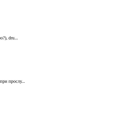
), dru...
ри прослу...