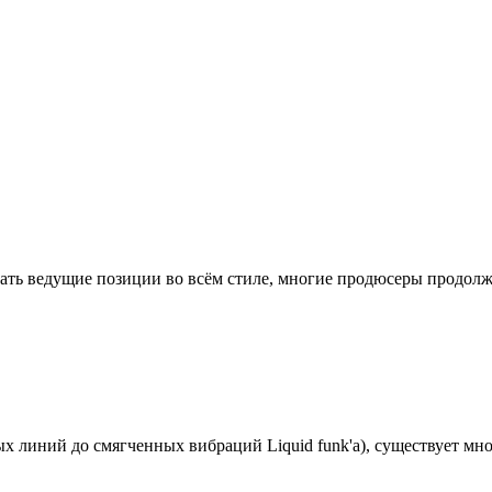
имать ведущие позиции во всём стиле, многие продюсеры продолжа
х линий до смягченных вибраций Liquid funk'а), существует мно