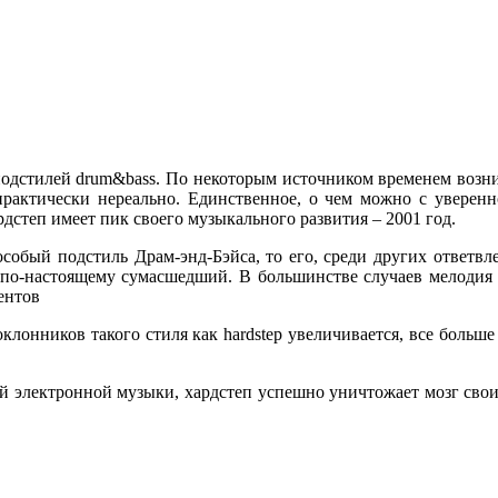
 подстилей drum&bass. По некоторым источником временем возни
рактически нереально. Единственное, о чем можно с уверенно
рдстеп имеет пик своего музыкального развития – 2001 год.
к особый подстиль Драм-энд-Бэйса, то его, среди других ответ
по-настоящему сумасшедший. В большинстве случаев мелодия пр
ентов
клонников такого стиля как hardstep увеличивается, все больш
лей электронной музыки, хардстеп успешно уничтожает мозг сво