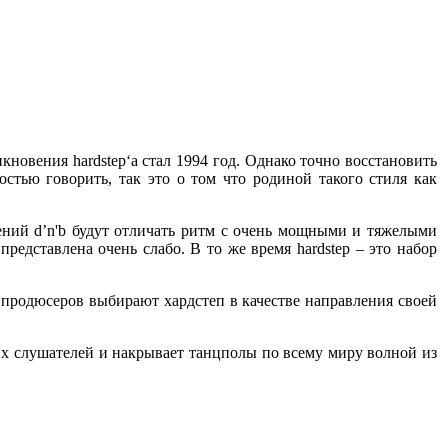
кновения hardstep‘a стал 1994 год. Однако точно восстановить
стью говорить, так это о том что родиной такого стиля как
влений d’n'b будут отличать ритм с очень мощными и тяжелыми
едставлена очень слабо. В то же время hardstep – это набор
е продюсеров выбирают хардстеп в качестве направления своей
их слушателей и накрывает танцполы по всему миру волной из