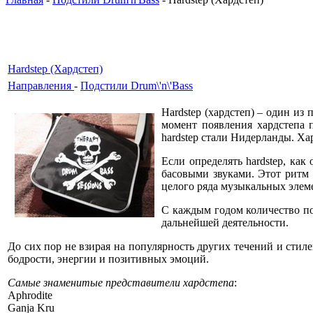
Hardstep (Хардстеп)
Направления
-
Подстили Drum\'n\'Bass
Hardstep (хардстеп) – один из
момент появления хардстепа п
hardstep стали Нидерланды. Ха
Если определять hardstep, ка
басовыми звуками. Этот ритм 
целого ряда музыкальных элем
С каждым годом количество по
дальнейшей деятельности.
До сих пор не взирая на популярность других течений и сти
бодрости, энергии и позитивных эмоций.
Самые знаменитые представители хардстепа
:
Aphrodite
Ganja Kru