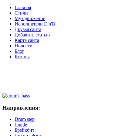
Главная
Стили
Муз-движение
Исполнители D'n'B
Друзья сайта
Добавить статью
Карта сайта
Новости
Блог
Кто мы
Направления:
Drum step
Jungle
Брейкбит
Ликвид фанк