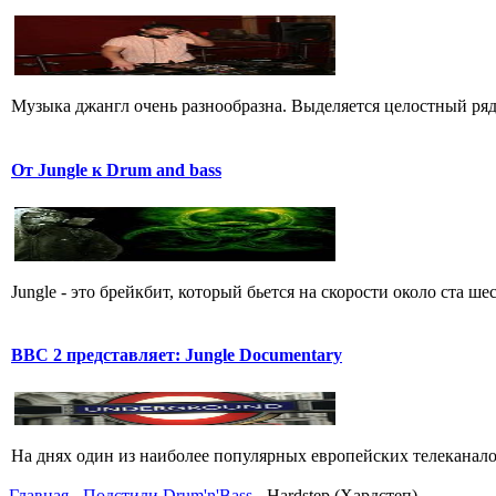
Музыка джангл очень разнообразна. Выделяется целостный ряд
От Jungle к Drum and bass
Jungle - это брейкбит, который бьется на скорости около ста 
BBC 2 представляет: Jungle Documentary
На днях один из наиболее популярных европейских телеканалов
Главная
-
Подстили Drum'n'Bass
- Hardstep (Хардстеп)