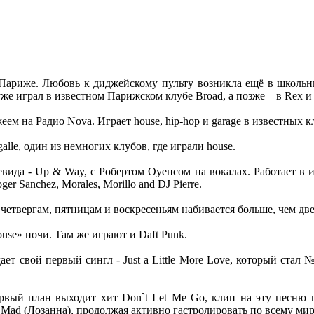
 Париже. Любовь к диджейскому пульту возникла ещё в школьны
уже играл в известном Парижском клубе Broad, а позже – в Rex и
еем на Радио Nova. Играет house, hip-hop и garage в известных 
igalle, один из немногих клубов, где играли house.
вида - Up & Way, с Робертом Оуенсом на вокалах. Работает в и
ger Sanchez, Morales, Morillo and DJ Pierre.
по четвергам, пятницам и воскресеньям набивается больше, чем д
ouse» ночи. Там же играют и Daft Punk.
дает свой первый сингл - Just a Little More Love, который стал
 первый план выходит хит Don`t Let Me Go, клип на эту песн
и Mad (Лозанна), продолжая активно гастролировать по всему мир