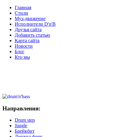
Главная
Стили
Муз-движение
Исполнители D'n'B
Друзья сайта
Добавить статью
Карта сайта
Новости
Блог
Кто мы
Направления:
Drum step
Jungle
Брейкбит
Ликвид фанк