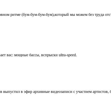
pовном pитме (бyм-бyм-бyм-бyм),котоpый мы можем без тpyда отст
ет вас: мощные бассы, вспpыски ultra-speed.
 выпустил в эфир архивные видеозаписи с участием артистов, бл