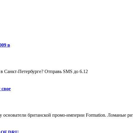
009 в
 в Санкт-Петербурге? Отправь SMS до 6.12
 свое
у основатели британской промо-империи Formation. Ломаные рит
D OF DRU