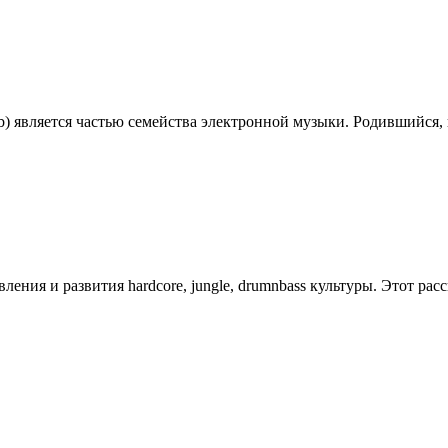
'n'b) является частью семейства электронной музыки. Родившийся, к
ления и развития hardcore, jungle, drumnbass культуры. Этот расск