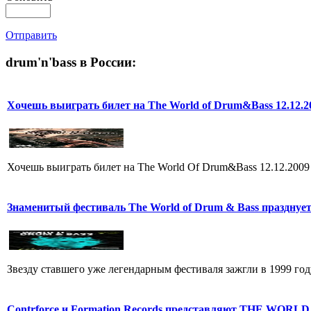
Отправить
drum'n'bass в России:
Хочешь выиграть билет на The World of Drum&Bass 12.12.2
Хочешь выиграть билет на The World Of Drum&Bass 12.12.2009
Знаменитый фестиваль The World of Drum & Bass празднует
Звезду ставшего уже легендарным фестиваля зажгли в 1999 год
Contrforce и Formation Records представляют THE WORL