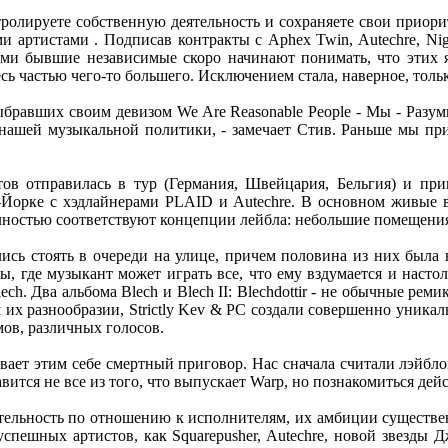
олируете собственную деятельность и сохраняете свои приорите
 артистами . Подписав контракты с Aphex Twin, Autechre, Night
ами бывшие независимые скоро начинают понимать, что этих 
есь частью чего-то большего. Исключением стала, наверное, то
выбравших своим девизом We Are Reasonable People - Мы - Разу
нашей музыкальной политики, - замечает Стив. Раньше мы при
в отправилась в тур (Германия, Швейцария, Бельгия) и приня
орке с хэдлайнерами PLAID и Autechre. В основном живые выс
лностью соответствуют концепции лейбла: небольшие помещения
ись стоять в очереди на улице, причем половина из них была 
, где музыкант может играть все, что ему вздумается и настоль
ech. Два альбома Blech и Blech II: Blechdottir - не обычные р
м их разнообразии, Strictly Kev & PC создали совершенно уника
мов, различных голосов.
ывает этим себе смертный приговор. Нас сначала считали лэйбл
ится не все из того, что выпускает Warp, но познакомиться дей
тельность по отношению к исполнителям, их амбиции существен
пешных артистов, как Squarepusher, Autechre, новой звезды Д