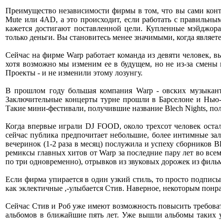
Преимущество независимости фирмы в том, что вы сами контр
Mute или 4AD, а это происходит, если работать с правильными
кажется достигают поставленной цели. Купленные мэйджор
только деньги. Вы становитесь менее значимыми, когда являет
Сейчас на фирме Warp работает команда из девяти человек, 
хотя возможно мы изменим ее в будущем, но не из-за смены 
Проекты - и не изменили этому лозунгу.
В прошлом году большая компания Warp - овских музыканто
Заключительные концерты турне прошли в Барселоне и Нью-Й
Такие мини-фестивали, получившие название Blech Nights, по
Когда впервые играли DJ FOOD, около трехсот человек остал
сейчас публика предпочитает небольшие, более интимные залы
вечеринок (1-2 раза в месяц) послужила и успеху сборников Bl
ремиксы главных хитов от Warp за последние пару лет во все
по три одновременно), отрывков из звуковых дорожек из филь
Если фирма упирается в один узкий стиль, то просто подпис
как эклектичные ,-улыбается Стив. Наверное, некоторым понрав
Сейчас Стив и Роб уже имеют возможность повысить требова
альбомов в ближайшие пять лет. Уже вышли альбомы таких ус