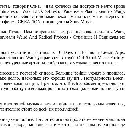
ты,- говорит Стив, - нам хотелось бы построить нечто вроде
mares on Wax, LFO, Ssbres of Paradise и Plaid, люди из Warp,
японских ребят с толстыми чековыми книжками и нтересуют
лько фирма CREATION, поглощенная Sony Music .
мные Люди . Нам понравилась эта расшифровка названия Warp,
думали Weird And Radical Projects - Странные И Радикальные
ли участие в фестивалях 10 Days of Techno и Leysin Alps.
тупления Warp устраивает в клубе Old Skool/Music Factory.
, незаурядные артисты, либеральная музыкальная политика.
внесена в гостевой список. Большие рэйвы уходят в прошлое,
ко долго, насколько это хорошо звучит . Популярность Blech-
емиксовые компиляции. При том, что Blech-альбомы представляют
льную работу по коллажированию трэков (которые порой звучат
ом кнопочной музыки, затем амбиентным, теперь мы известны,
ствительно стоит со всей их продукцией.
но увеличились: Нам хотелось бы продать не менее миллиона
жими Тенора, занявшего 2-е место в танцевальном хит-параде