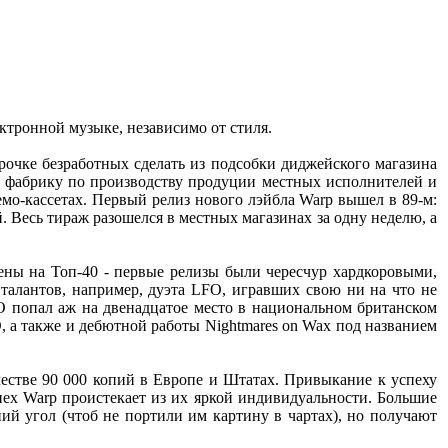
ктронной музыке, независимо от стиля.
рочке безработных сделать из подсобки диджейского магазина
- фабрику по производству продуции местных исполнителей и
мо-кассетах. Первый релиз нового лэйбла Warp вышел в 89-м:
есь тираж разошелся в местных магазинах за одну неделю, а
ены на Toп-40 - первые релизы были чересчур хардкоровыми,
талантов, например, дуэта LFO, игравших свою ни на что не
O попал аж на двенадцатое место в национальном британском
 а также и дебютной работы Nightmares on Wax под названием
ичестве 90 000 копий в Европе и Штатах. Привыкание к успеху
пех Warp проистекает из их яркой индивидуальности. Большие
й угол (чтоб не портили им картину в чартах), но получают