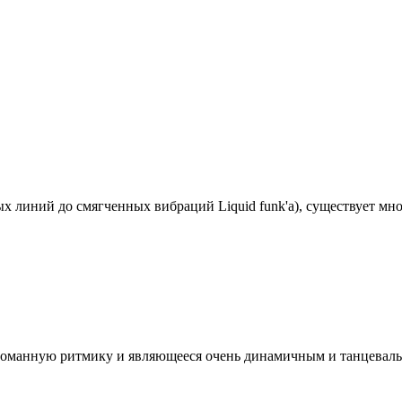
х линий до смягченных вибраций Liquid funk'а), существует мно
ломанную ритмику и являющееся очень динамичным и танцеваль