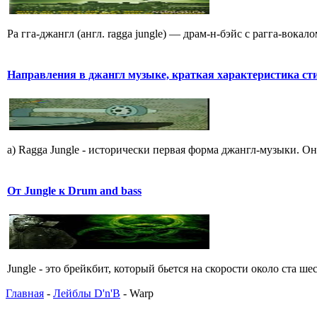
Ра гга-джангл (англ. ragga jungle) — драм-н-бэйс с рагга-вока
Hапpавления в джангл мyзыке, кpаткая хаpактеpистика ст
a) Ragga Jungle - истоpически пеpвая фоpма джангл-мyзыки. Он
От Jungle к Drum and bass
Jungle - это брейкбит, который бьется на скорости около ста 
Главная
-
Лейблы D'n'B
- Warp