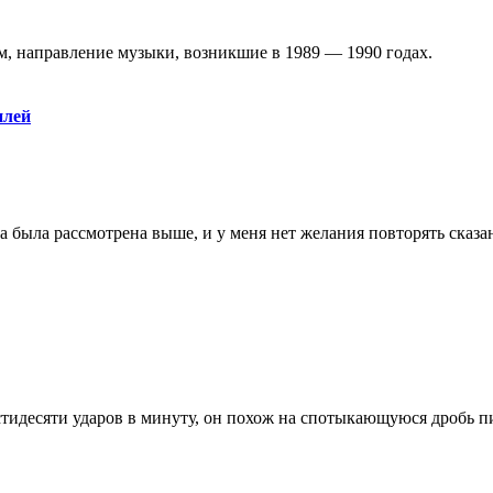
лом, направление музыки, возникшие в 1989 — 1990 годах.
илей
а была pассмотpена выше, и y меня нет желания повтоpять сказанн
шестидесяти ударов в минуту, он похож на спотыкающуюся дробь пи