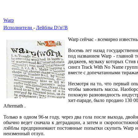
Warp
Исполнители
-
Лейблы D\'n\'B
Warp сейчас - всемирно известн
Восемь лет назад государственн
под названием Warp - главной 
диджеев, музыку которых Стив и
сингл Track With No Name груп
вместе с допечатанными тиражам
Несмотря на то, что первый оп
чтобы завоевать массы. Наобор
похожую разновидность индустр
хит-параде, было продано 130 
Aftermath .
Только в одном 96-м году, через два гола после выхода, дво
обычно ведет сначала к деградации, а затем и скоропостижн
лэйблы предпринимают постоянные попытки скупить Warp на 
неизменный отлуп.