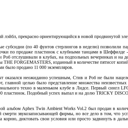
ый лэйбл, прекрасно ориентирующийся в новой продвинутой эле
ые субсидии (по 40 фунтов стерлингов в неделю) позволили па
точки по продаже пластинок с клубными танцами в Шеффилде 
 Роб отслушивали в клубах, на подпольных вечеринках и на де
пы THE FORGEMASTERS, изданный в количестве пятисот копий. В
и было продано 11 000 экземпляров.
ыт оказался неожиданно успешным, Стив и Роб не были нацел
от, главной целью было представление множества неизвестных 
иального техно в маленьком клубе в Лидсе. Первый сингл LF
000 пластинок. Подобный успех выпал и на долю TRICKY DISCO,
йной альбом Aphex Twin Ambient Works Vol.2 был продан в кол
ой смерти звукозаписывающей фирмы, но все дело в том, что ус
корню, диктовать свои условия или просто задвинуть в дальни