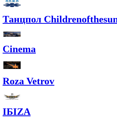
Танцпол Childrenofthesu
Cinema
Roza Vetrov
IБIZA