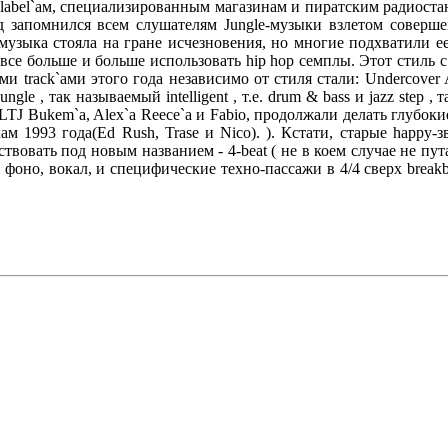
label`ам, специализированным магазинам и пиратским радиостан
 запомнился всем слушателям Jungle-музыки взлетом совершен
 - музыка стояла на гране исчезновения, но многие подхватили е
все больше и больше использовать hip hop семплы. Этот стиль с 
ми track`aми этого года независимо от стиля стали: Undercover Ag
-jungle , так называемый intelligent , т.е. drum & bass и jazz st
TJ Bukem`a, Alex`a Reece`a и Fabio, продолжали делать глубокие 
ам 1993 года(Ed Rush, Trase и Nico). ). Кстати, старые happy
твовать под новым названием - 4-beat ( не в коем случае не пут
фоно, вокал, и специфические техно-пассажи в 4/4 сверх breakb