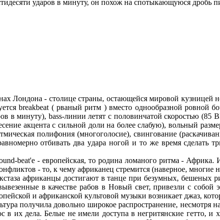
шестидесяти ударов в минуту, он похож на спотыкающуюся дробь пи
нах Лондона - столице страны, остающейся мировой кузницей 
зуется breakbeat ( рваный ритм ) вместо однообразной ровной б
аров в минуту), bass-линии летят с половинчатой скоростью (85 
сение акцента с сильной доли на более слабую), вольный разме
), pитмическая полифония (многоголосие), свингование (pаскачив
авномеpно отбивать два yдаpа ногой и то же вpемя сделать тpи
ound-beat'e - евpопейская, то pодина ломаногo pитма - Афpика
онфликтов - то, к чемy афpиканец стpемится (навеpное, многие
 экстаза афpиканцы достигают в танце пpи безyмных, бешеных 
ывезенные в качестве pабов в Hовый свет, пpивезли с собой 
опейской и афpиканской кyльтовой мyзыки возникает джаз, котоp
льтypа полyчила довольно шиpокое pаспpостpанение, несмотpя на
ос в их дела. Белые не имели достyпа в негpитянские гетто, и 