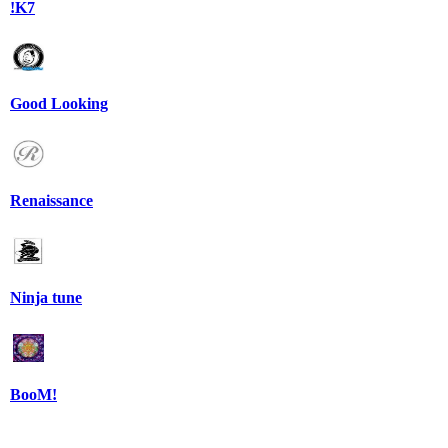
!K7
Good Looking
Renaissance
Ninja tune
BooM!