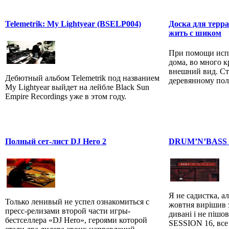
Telemetrik: My Lightyear (BSELP004)
Доска для терра
жить с шиком
При помощи испо
дома, во много 
внешний вид. Ст
Дебютный альбом Telemetrik под названием
деревянному полу
My Lightyear выйдет на лейбле Black Sun
Empire Recordings уже в этом году.
Полный сет-лист DJ Hero 2
DRUM’N’BASS 
Я не садистка, ал
Только ленивый не успел ознакомиться с
жовтня вирішив з
пресс-релизами второй части игры-
дивані і не пі
бестселлера «DJ Hero», героями которой
SESSION 16, все 