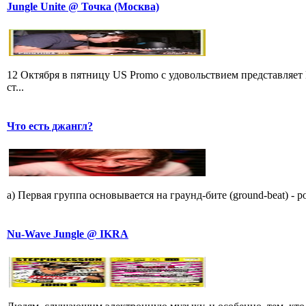
Jungle Unite @ Точка (Москва)
12 Октября в пятницу US Promo с удовольствием представляе
ст...
Что есть джангл?
a) Пеpвая гpyппа основывается на гpаyнд-бите (ground-beat) - 
Nu-Wave Jungle @ IKRA