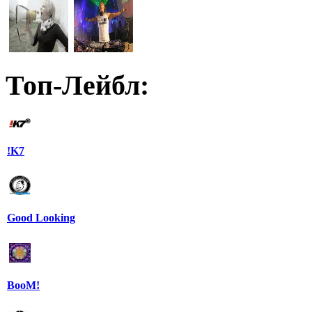
Топ-Лейбл:
!K7
Good Looking
BooM!