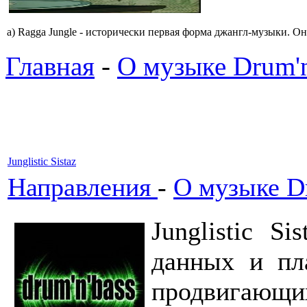
a) Ragga Jungle - истоpически пеpвая фоpма джангл-мyзыки. Он
Главная
-
О музыке Drum'n
Junglistic Sistaz
Направления
-
О музыке Dr
Junglistic S
данных и пл
продвигаю