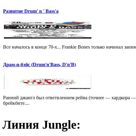
Развитие Drum' n ' Bass'a
Все началось в конце 70-х... Frankie Bones только начинал зан
Драм-н-бэйс (Drum'n'Bass, D'n'B)
Ранний джангл был ответвлением рейва (точнее — хардкора — 
брейкбите....
Линия Jungle: