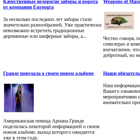
Качественные недорогие заборы и ворота
Weapons of Mass
от компании Euroogra
За несколько последних лет заборы стали
значительно разнообразней. Уже практически
невозможно встретить традиционные
деревянные или шиферные заборы, а...
Честно говоря, 
семплерах и ком
впечатление, что
добротный, но не
Гранде поведала о своем новом альбоме
Наши обязатель
Наш информацио
Вашего ознакомл
мероприятиями и
внимательно пров
Американская певица Ариана Гранде
поделилась некоторой информацией о своем
новом альбоме, выход которого ожидается
уже в этом году.