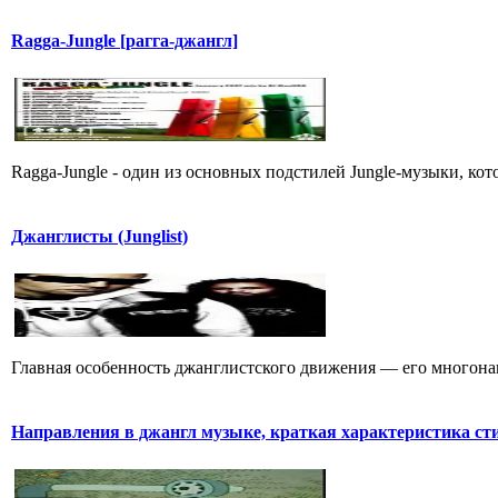
Ragga-Jungle [рагга-джангл]
Ragga-Jungle - один из основных подстилей Jungle-музыки, кот
Джанглисты (Junglist)
Главная особенность джанглистского движения — его многона
Hапpавления в джангл мyзыке, кpаткая хаpактеpистика ст