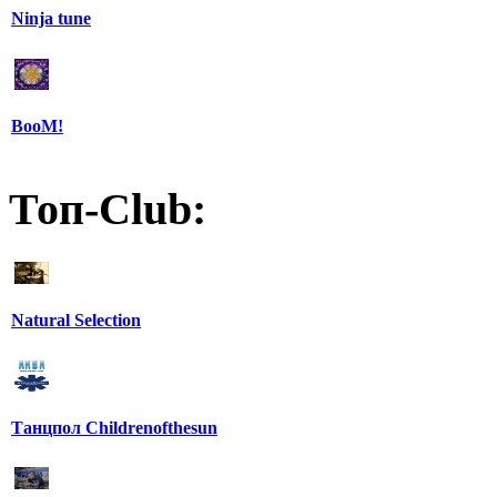
Ninja tune
BooM!
Топ-Club:
Natural Selection
Танцпол Childrenofthesun