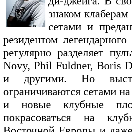
ди-джеига. В св
знаком клаберам
сетами и предан
резидентом легендарного 
регулярно разделяет пул
Novy, Phil Fuldner, Boris 
и другими. Но выс
ограничиваются сетами на 
и новые клубные пло
покрасоваться на клу
Восточной Европы и даже