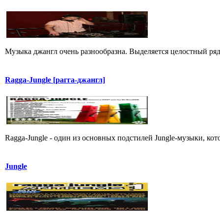
Музыка джангл очень разнообразна. Выделяется целостный ряд
Ragga-Jungle [рагга-джангл]
Ragga-Jungle - один из основных подстилей Jungle-музыки, кот
Jungle