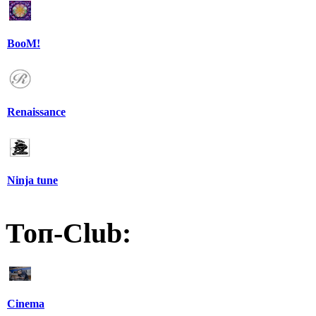
BooM!
Renaissance
Ninja tune
Топ-Club:
Cinema