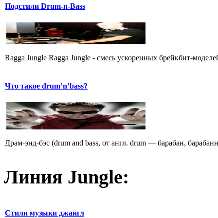
Подстили Drum-n-Bass
Ragga Jungle Ragga Jungle - смесь ускоpенных бpейкбит-моделей
Что такое drum’n’bass?
Драм-энд-бэс (drum and bass, от англ. drum — барабан, барабан
Линия Jungle:
Стили музыки джангл