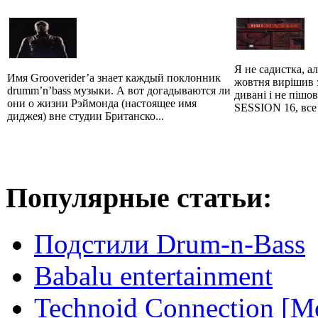
Я не садистка, ал
Имя Grooverider’а знает каждый поклонник
жовтня вирішив з
drumm’n’bass музыки. А вот догадываются ли
дивані і не пі
они о жизни Рэймонда (настоящее имя
SESSION 16, все 
диджея) вне студии Британско...
Популярные статьи:
Подстили Drum-n-Bass
Babalu entertainment
Technoid Connection [М