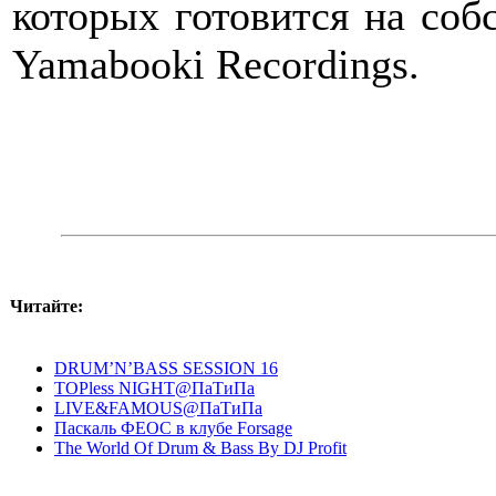
которых готовится на со
Yamabooki Recordings.
Читайте:
DRUM’N’BASS SESSION 16
TOPless NIGHT@ПаТиПа
LIVE&FAMOUS@ПаТиПа
Паскаль ФЕОС в клубе Forsage
The World Of Drum & Bass By DJ Profit