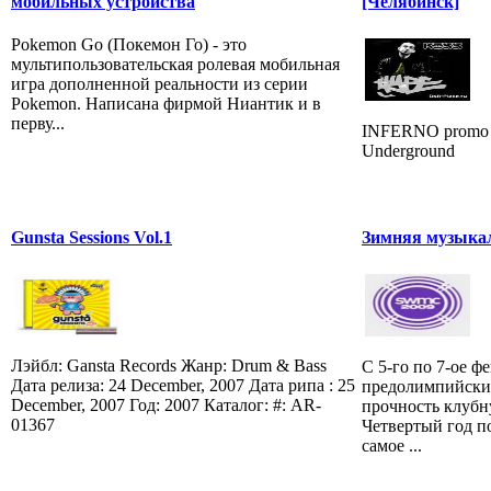
мобильных устройства
[Челябинск]
Pokemon Go (Покемон Го) - это
мультипользовательская ролевая мобильная
игра дополненной реальности из серии
Pokemon. Написана фирмой Ниантик и в
перву...
INFERNO promo 
Underground
Gunsta Sessions Vol.1
Зимняя музыка
Лэйбл: Gansta Records Жанр: Drum & Bass
С 5-го по 7-ое ф
Дата релиза: 24 December, 2007 Дата рипа : 25
предолимпийский
December, 2007 Год: 2007 Каталог: #: AR-
прочность клубн
01367
Четвертый год п
самое ...