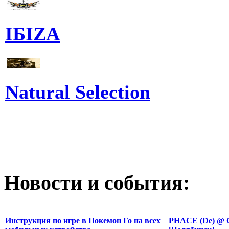
IБIZA
Natural Selection
Новости и события:
Инструкция по игре в Покемон Го на всех
PHACE (De) @ G