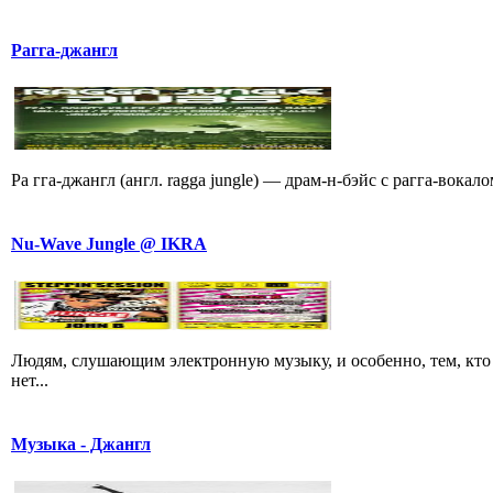
Рагга-джангл
Ра гга-джангл (англ. ragga jungle) — драм-н-бэйс с рагга-вока
Nu-Wave Jungle @ IKRA
Людям, слушающим электронную музыку, и особенно, тем, кто 
нет...
Музыка - Джангл