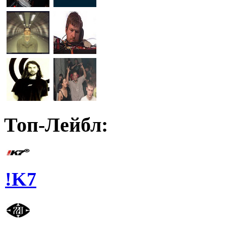
Топ-Лейбл:
!K7