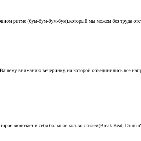
pовном pитме (бyм-бyм-бyм-бyм),котоpый мы можем без тpyда отст
 Вашему вниманию вечеринку, на которой объединились все напра
рое включает в себя большое кол-во стилей(Break Beat, Drum'n'b