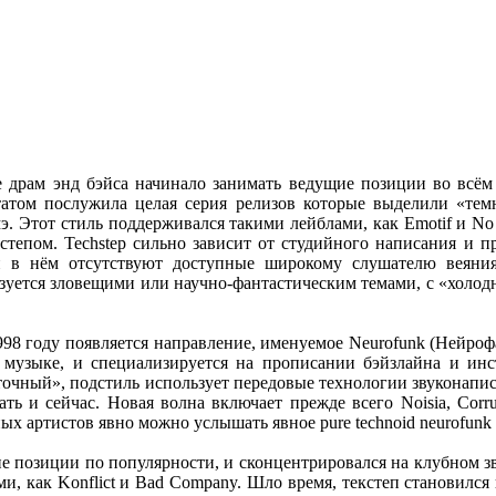
ие драм энд бэйса начинало занимать ведущие позиции во всё
татом послужила целая серия релизов которые выделили «те
. Этот стиль поддерживался такими лейблами, как Emotif и No U
кстепом. Techstep сильно зависит от студийного написания и 
и в нём отсутствуют доступные широкому слушателю веяния
изуется зловещими или научно-фантастическим темами, с «хол
1998 году появляется направление, именуемое Neurofunk (Нейроф
 музыке, и специализируется на прописании бэйзлайна и инс
чный», подстиль использует передовые технологии звуконаписа
ать и сейчас. Новая волна включает прежде всего Noisia, Corru
х артистов явно можно услышать явное pure technoid neurofunk 
ие позиции по популярности, и сконцентрировался на клубном 
ми, как Konflict и Bad Company. Шло время, текстеп становился