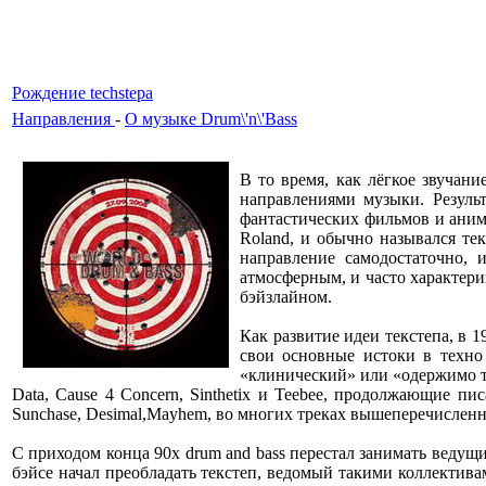
Рождение techstepа
Направления
-
О музыке Drum\'n\'Bass
В то время, как лёгкое звучан
направлениями музыки. Резуль
фантастических фильмов и анимэ
Roland, и обычно назывался те
направление самодостаточно, 
атмосферным, и часто характер
бэйзлайном.
Как развитие идеи текстепа, в 
свои основные истоки в техно
«клинический» или «одержимо то
Data, Cause 4 Concern, Sinthetix и Teebee, продолжающие пис
Sunchase, Desimal,Mayhem, во многих треках вышеперечисленны
С приходом конца 90х drum and bass перестал занимать ведущ
бэйсе начал преобладать текстеп, ведомый такими коллектива