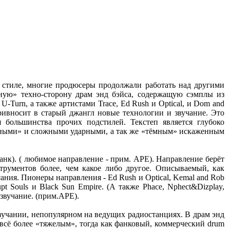
м стиле, многие продюсеры продолжали работать над другими
мную» техно-сторону драм энд бэйса, содержащую сэмплы из
-Turn, а также артистами Trace, Ed Rush и Optical, и Dom and
привносит в старый джангл новые технологии и звучание. Это
 большинства прочих подстилей. Текстеп является глубоко
одными» и сложными ударными, а так же «тёмным» искаженным
анк). ( любимое направление - прим. АРЕ). Направление берёт
трументов более, чем какое либо другое. Описываемый, как
ния. Пионеры направления - Ed Rush и Optical, Kemal and Rob
pt Souls и Black Sun Empire. (А также Phace, Nphect&Dizplay,
звучание. (прим.АРЕ).
звучании, непопулярном на ведущих радиостанциях. В драм энд
 всё более «тяжелым», тогда как фанковый, коммерческий drum