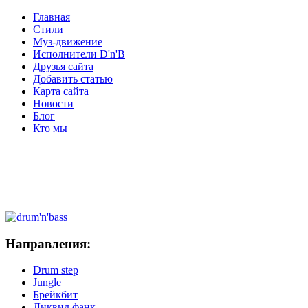
Главная
Стили
Муз-движение
Исполнители D'n'B
Друзья сайта
Добавить статью
Карта сайта
Новости
Блог
Кто мы
Направления:
Drum step
Jungle
Брейкбит
Ликвид фанк