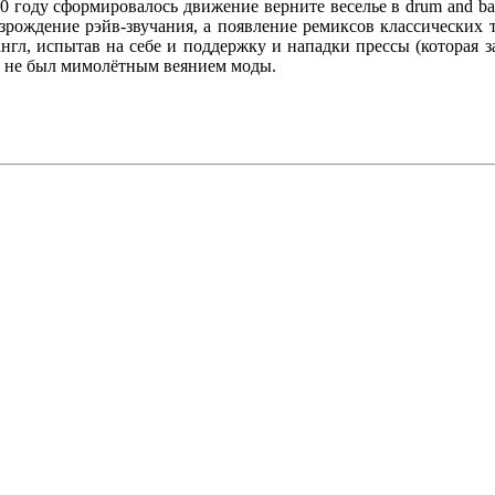
00 году сформировалось движение верните веселье в drum and ba
рождение рэйв-звучания, а появление ремиксов классических т
гл, испытав на себе и поддержку и нападки прессы (которая за
ль не был мимолётным веянием моды.