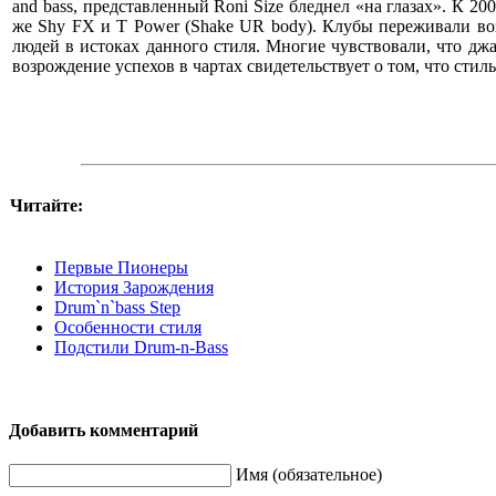
and bass, представленный Roni Size бледнел «на глазах». К 20
же Shy FX и T Power (Shake UR body). Клубы переживали воз
людей в истоках данного стиля. Многие чувствовали, что джан
возрождение успехов в чартах свидетельствует о том, что сти
Читайте:
Первые Пионеры
История Зарождения
Drum`n`bass Step
Особенности стиля
Подстили Drum-n-Bass
Добавить комментарий
Имя (обязательное)