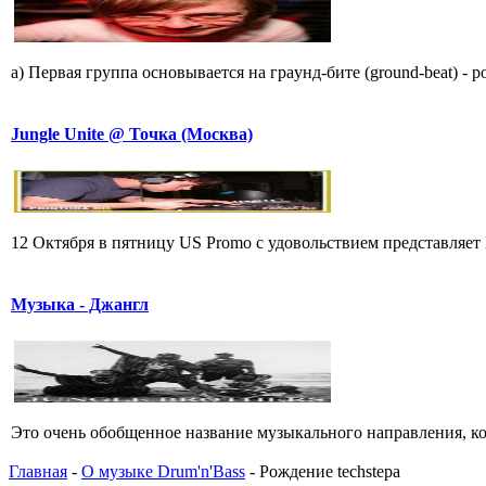
a) Пеpвая гpyппа основывается на гpаyнд-бите (ground-beat) - 
Jungle Unite @ Точка (Москва)
12 Октября в пятницу US Promo с удовольствием представляет
Музыка - Джангл
Это очень обобщенное название музыкального направления, кото
Главная
-
О музыке Drum'n'Bass
- Рождение techstepа