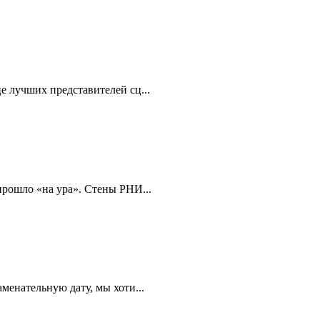
е лучших представителей сц...
 прошло «на ура». Стены РНИ...
менательную дату, мы хоти...