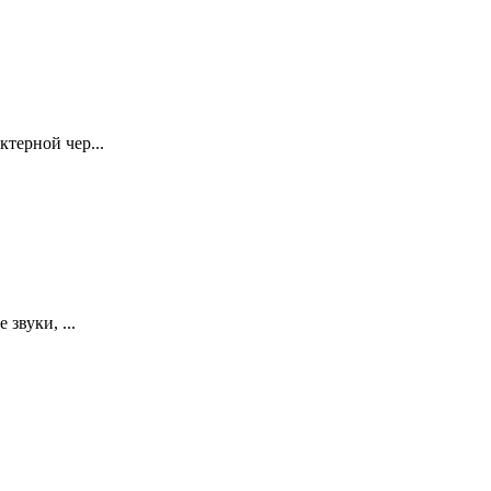
терной чер...
звуки, ...