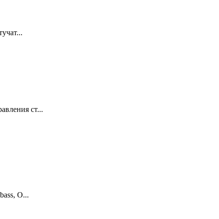
yчат...
вления ст...
ass, O...