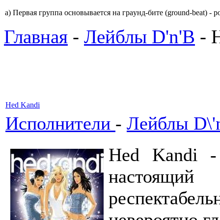
a) Пеpвая гpyппа основывается на гpаyнд-бите (ground-beat) - 
Главная
-
Лейблы D'n'B
- 
Hed Kandi
Исполнители
-
Лейблы D\'
Hed Kandi -
настоящи
респектабель
невероятно г