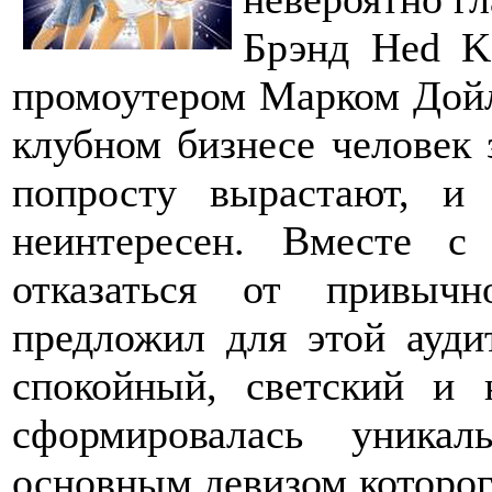
Брэнд Hed K
промоутером Марком Дойл
клубном бизнесе человек 
попросту вырастают, и 
неинтересен. Вместе с
отказаться от привыч
предложил для этой ауди
спокойный, светский и 
сформировалась уника
основным девизом которог