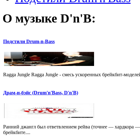
О музыке D'n'B:
Подстили Drum-n-Bass
Ragga Jungle Ragga Jungle - смесь ускоpенных бpейкбит-моделей
Драм-н-бэйс (Drum'n'Bass, D'n'B)
Ранний джангл был ответвлением рейва (точнее — хардкора — 
брейкбите....