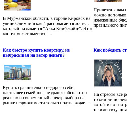
Привезти к вам 
можно не только
В Мурманской области, в городе Кировск на
изысканные блюд
улице Олимпийская 4 располагается хостел,
правильного пита
который называется "Акка Книбекайзе". Этот
хостел может вместить ...
Как быстро купить квартиру, не
Как победить ст
выбрасывая на ветер деньги?
Купить сравнительно недорого себе
настоящее семейное гнездышко абсолютно
На стрессы все р
реально и современный спектр выбора на
то они ни по чем
рынке недвижимости только подтверждает...
«отойти» от потр
такими ситуациям