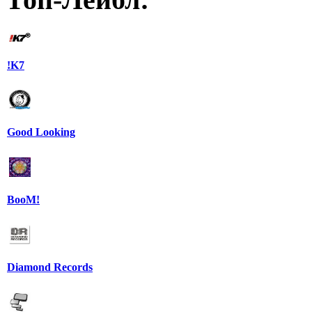
!K7
Good Looking
BooM!
Diamond Records