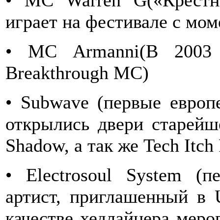
• MC Warren G(«Крестн
играет на фестивале с мом
• MC Armanni(В 2003 
Breakthrough MC)
• Subwave (первые европ
открылись двери старей
Shadow, а так же Tech Itch
• Electrosoul System (
артист, приглашенный в 
качестве хедлайнера меро