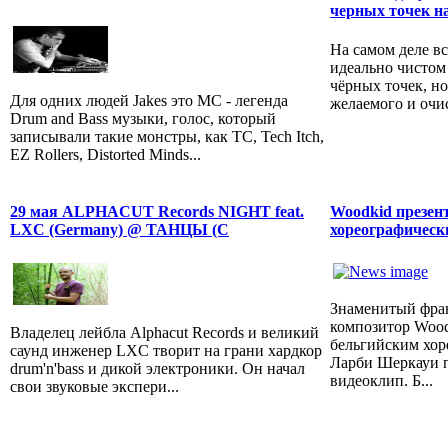
черных точек на
На самом деле в
идеально чистом
чёрных точек, но
Для одних людей Jakes это МС - легенда
желаемого и очис
Drum and Bass музыки, голос, который
записывали такие монстры, как TC, Tech Itch,
EZ Rollers, Distorted Minds...
29 мая ALPHACUT Records NIGHT feat.
Woodkid презен
LXC (Germany) @ ТАНЦЫ (С
хореографическ
Знаменитый фра
композитор Wood
Владелец лейбла Alphacut Records и великий
бельгийским хор
саунд инженер LXC творит на грани хардкор
Ларби Шеркауи 
drum'n'bass и дикой электроники. Он начал
видеоклип. Б...
свои звуковые экспери...