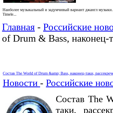
Hаиболее музыкальный и задумчивый вариант джангл музыки. 
Timele...
Главная
-
Российские ново
of Drum & Bass, наконец-т
Состав The World of Drum &amp; Bass, наконец-таки, рассекреч
Новости
-
Российские ново
Состав The W
таки, рассе