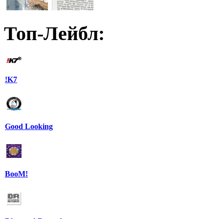
Топ-Лейбл:
!K7
Good Looking
BooM!