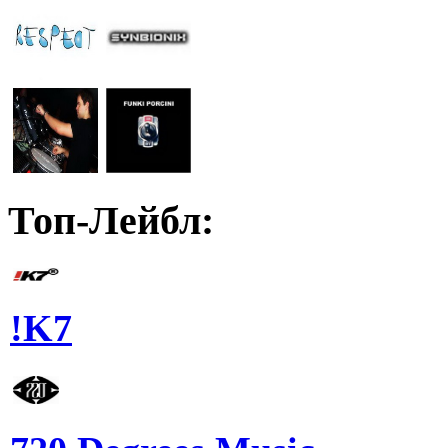
Топ-Лейбл:
!K7