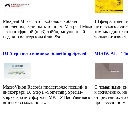
Misspent Music - это свобода. Свобода
13 февраля выше
творчества, если быть точным. Misspent Music
питерского лейбл
– это цифровой (mp3) лэйбл, запущенный
компакт диске со
недавно венгерским drum &a...
только от извест
DJ Step і його новинка Something Special
MISTiCAL – The
MacroVision Records представляє перший в
С ломанными рит
дискографії DJ Step'a «Something Special» -
к сожалению, не 
збірка міксів у форматі MP3. У Вас з'явилась
отгремели охи-ах
виняткова можливіс...
прогрессивно мы