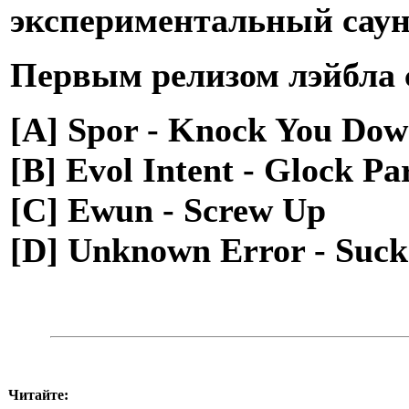
экспериментальный саунд
Первым релизом лэйбла 
[A] Spor - Knock You Do
[B] Evol Intent - Glock Pa
[C] Ewun - Screw Up
[D] Unknown Error - Suck
Читайте: