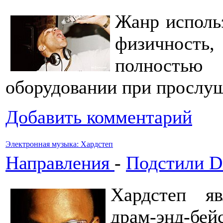
Жанр использ
физичност
полность
оборудовании при прослуш
Добавить комментарий
Электронная музыка: Хардстеп
Направления
-
Подстили Dr
Хардстеп яв
драм-энд-бейс