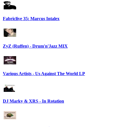
Fabriclive 35: Marcus Intalex
ZyZ (Ruffen) - Drum'n'Jazz MIX
Various Artists - Us Against The World LP
DJ Marky & XRS - In Rotation