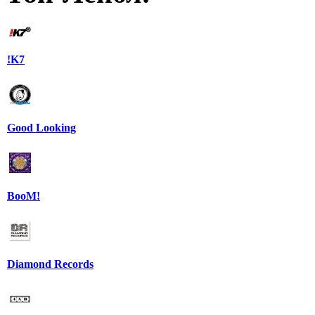
!K7
Good Looking
BooM!
Diamond Records