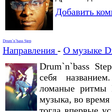
Добавить ком
Drum`n`bass Step
Направления
-
О музыке Dr
Drum`n`bass Ste
себя название
ломаные ритмы D
музыка, во время
тогда впервые у