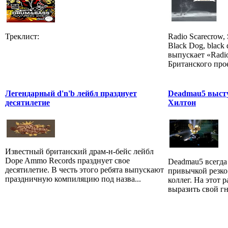
Треклист:
Radio Scarecrow, 
Black Dog, black 
выпускает «Radio
Британского прое
Легендарный d'n'b лейбл празднует
Deadmau5 высту
десятилетие
Хилтон
Известный британский драм-н-бейс лейбл
Dope Ammo Records празднует свое
Deadmau5 всегда
десятилетие. В честь этого ребята выпускают
привычкой резко
праздничную компиляцию под назва...
коллег. На этот 
выразить свой гне