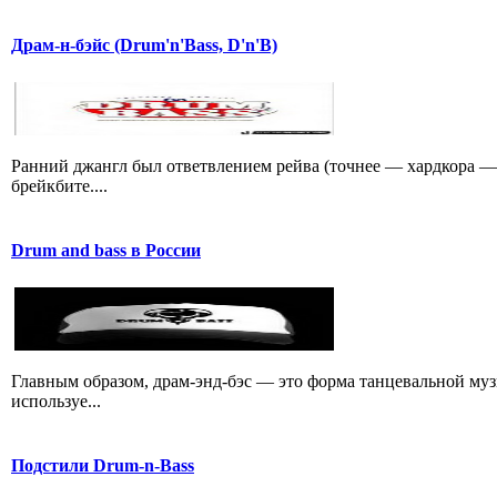
Драм-н-бэйс (Drum'n'Bass, D'n'B)
Ранний джангл был ответвлением рейва (точнее — хардкора — 
брейкбите....
Drum and bass в России
Главным образом, драм-энд-бэс — это форма танцевальной му
используе...
Подстили Drum-n-Bass