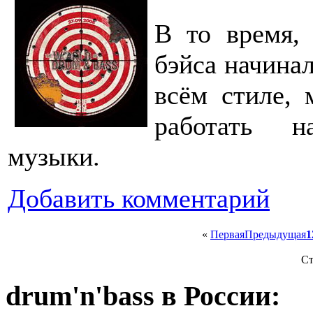
В то время, 
бэйса начина
всём стиле,
работать н
музыки.
Добавить комментарий
«
Первая
Предыдущая
1
Ст
drum'n'bass в России: