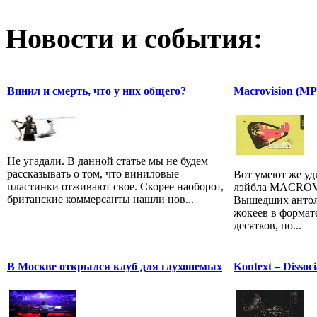
Новости и события:
Винил и смерть, что у них общего?
Macrovision (MP
Не угадали. В данной статье мы не будем
рассказывать о том, что виниловые
Вот умеют же уд
пластинки отживают свое. Скорее наоборот,
лэйбла MACROV
британские коммерсанты нашли нов...
Вышедших антол
жокеев в формат
десятков, но...
В Москве открылся клуб для глухонемых
Kontext – Dissoci