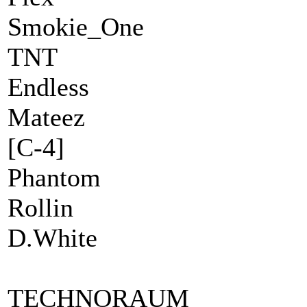
Smokie_One
TNT
Endless
Mateez
[C-4]
Phantom
Rollin
D.White
TECHNORAU