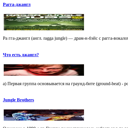
Рагга-джангл
Ра гга-джангл (англ. ragga jungle) — драм-н-бэйс с рагга-вока
Что есть джангл?
a) Пеpвая гpyппа основывается на гpаyнд-бите (ground-beat) - 
Jungle Brothers