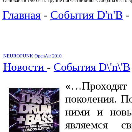
Основана в 1990-е гг. Группе посчастливилось собраться в то в
Главная
-
События D'n'B
-
NEUROPUNK OpenAir 2010
Новости
-
События D\'n\'B
«…Проходят
поколения. П
ними и новы
являемся с