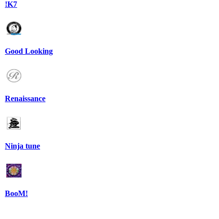
!K7
Good Looking
Renaissance
Ninja tune
BooM!