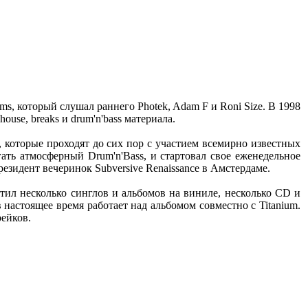
ms, который слушал раннего Photek, Adam F и Roni Size. В 1998
use, breaks и drum'n'bass материала.
 которые проходят до сих пор с участием всемирно известных
гать атмосферный Drum'n'Bass, и стартовал свое еженедельное
резидент вечеринок Subversive Renaissance в Амстердаме.
стил несколько синглов и альбомов на виниле, несколько CD и
в настоящее время работает над альбомом совместно с Titanium.
рейков.