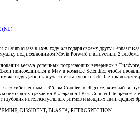
 (NL)
 с Drum'n'Bass в 1996 году благодаря своему другу Lennaart Raa
 музыку под псевдонимом Movin Forward и выпустили 2 альбома ho
основании весьма успешных потрясающих вечеринок в Тилбурге,
 Джон присоединился к Mav в команде Scientific, чтобы продви
 этом же году Джон стал участником тусовки IchiOne как ди-джей-
с его собственным лейблом Counter Intelligence, который выпу
ько своих треков на Propaganda LP от Counter Intelligence, а 
ание глубоких интеллектуальных ритмов и мощных авангардных б
OZD, ZEMINE, DISSIDENT, BLASTA, RETROSPECTION