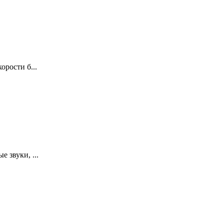
орости б...
 звуки, ...