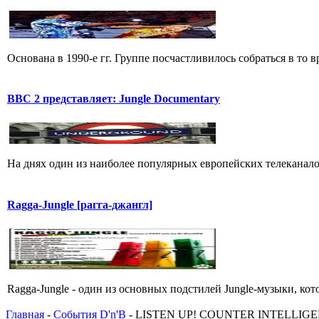
Основана в 1990-е гг. Группе посчастливилось собраться в то в
BBC 2 представляет: Jungle Documentary
На днях один из наиболее популярных европейских телеканалов
Ragga-Jungle [рагга-джангл]
Ragga-Jungle - один из основных подстилей Jungle-музыки, кот
Главная
-
События D'n'B
- LISTEN UP! COUNTER INTELLIGENC