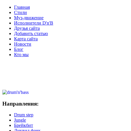
Главная
Стили
Муз-движение
Исполнители D'n'B
Друзья сайта
Добавить статью
Карта сайта
Новости
Блог
Кто мы
Направления:
Drum step
Jungle
Брейкбит
Ликвид фанк