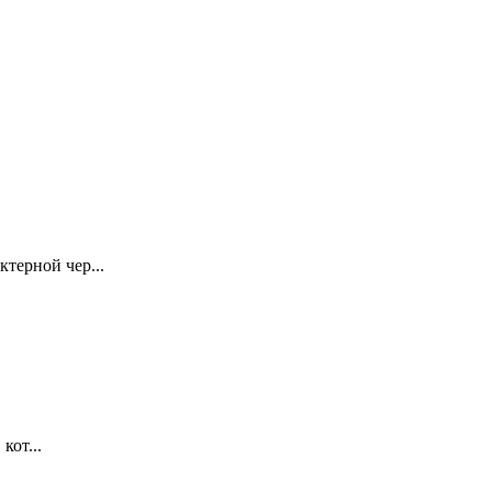
терной чер...
кот...