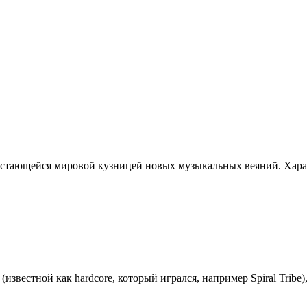
остающейся мировой кузницей новых музыкальных веяний. Харак
вестной как hardcore, который игрался, например Spiral Tribe), 