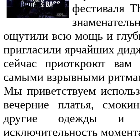
фестиваля T
знаменатель
ощутили всю мощь и глуби
пригласили ярчайших дидж
сейчас приоткроют вам 
самыми взрывными ритмами
Мы приветствуем использ
вечерние платья, смоки
другие одежды и ат
исключительность момент