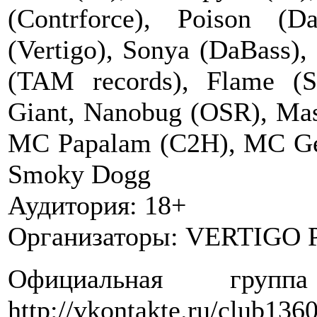
(Contrforce), Poison (D
(Vertigo), Sonya (DaBass),
(TAM records), Flame (S
Giant, Nanobug (OSR), Mas
MC Papalam (C2H), MC Ge
Smoky Dogg
Аудитория: 18+
Организаторы: VERTIGO Pr
Официальная групп
http://vkontakte.ru/club136