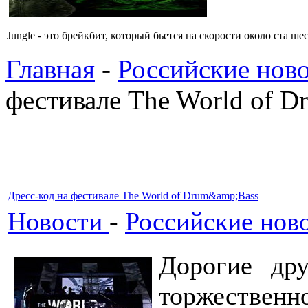
Jungle - это брейкбит, который бьется на скорости около ста 
Главная
-
Российские ново
фестивале The World of 
Дресс-код на фестивале The World of Drum&amp;Bass
Новости
-
Российские ново
Дорогие др
торжественн