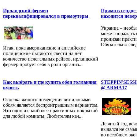
Ирландский фермер
Прямо в сердце
переквалифицировался в промоутеры
находится неве
Украина – необыч
может поражать 
пронизан практи
Обязательно след
Итак, пока американские и английские
полицейские пытаются свести на нет
количество нелегальных рейвов, ирландский
фермер пробует себя в роли организ...
Как выбрать и где купить обои голландия
STEPPIN'SESS
купить
@ ARMA17
Отделка жилого помещения виниловыми
обоям является беспроигрышным вариантом.
Это одно из наиболее практичных покрытий
для любой комнаты. Любителям кач...
Девятый год ве
выдался не самым
во всеобщем эко