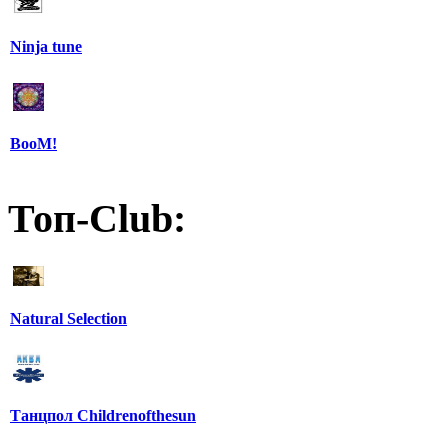
Ninja tune
BooM!
Топ-Club:
Natural Selection
Танцпол Childrenofthesun