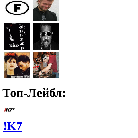
Топ-Лейбл:
!K7