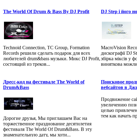
The World Of Drum & Bass By DJ Profit
DJ Step і його н
Technoid Connection, TC Group, Formation
MacroVision Reco
Records решили сделать подарок для всех
дискографії DJ St
любителей drum&bass музыки. Микс DJ Profit,
збірка міксів у ф
состоящий из треков...
виняткова можлив
Дресс-код на фестивале The World of
Поисковое прод
Drum&Bass
вебсайтов в Джи
Продвижение сай
увеличению поз
целью привлечен
тем как начать пр
Дорогие друзья, Мы приглашаем Вас на
торжественное празднование десятилетия
фестиваля The World Of Drum&Bass. В эту
знаменательную дату, мы хоти...