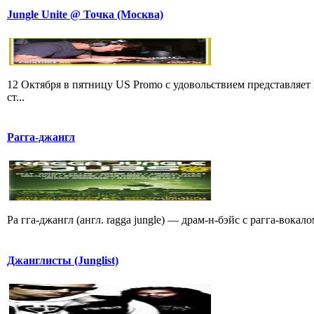
Jungle Unite @ Точка (Москва)
12 Октября в пятницу US Promo с удовольствием представляе
ст...
Рагга-джангл
Ра гга-джангл (англ. ragga jungle) — драм-н-бэйс с рагга-вока
Джанглисты (Junglist)