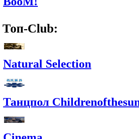
BooM!
Топ-Club:
Natural Selection
Танцпол Childrenofthesu
Cinema