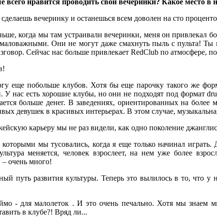
льше всего нравится проводить свои вечеринки? Какое место 
сделаешь вечеринку и останешься всем доволен на сто процентов
аньше, когда мы там устраивали вечеринки, меня он привлекал б
 маловажными. Они не могут даже смахнуть пыль с пульта! Ты пр
азговор. Сейчас нас больше привлекает RedClub по атмосфере, по
в!
ургу еще побольше клубов. Хотя бы еще парочку такого же фор
. У нас есть хорошие клубы, но они не подходят под формат dru
ается больше денег. В заведениях, ориентированных на более 
ивых девушек в красивых интерьерах. В этом случае, музыкальн
жейскую карьеру мы не раз видели, как одно поколение джанглис
оторыми мы тусовались, когда я еще только начинал играть. Да,
ьтура меняется, человек взрослеет, на нем уже более взросл
 – очень много!
й путь развития культуры. Теперь это вылилось в то, что у нас
мо - для малолеток . И это очень печально. Хотя мы знаем м
вить в клубе?! Вряд ли...