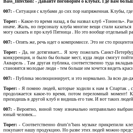
Bass_Infection: - Давайте поговорим о клубах. Где вам бо
007:
- Ситуация с клубами до сих пор напряженная. Клубы, где 
Toper:
- Какое-то время назад, я бы назвал клуб «Тоннель». Р
иначе. Жаль, но персоналу клуба многие вещи стали казаться
могу сказать и про клуб Пятница . Но это вообще отдельный р
007:
- Опять же, речь идет о компромиссе. Это не сто проценто
Toper:
- Да, не дотягивает... Я хочу пожелать Санкт-Петерб
конкуренция, и было бы больше мест, куда люди смогут пойти
Акварель . Там другая публика, соответственно туда вкладыв
становятся молодые люди - тем больше им хочется видеть крас
007:
- Публика эволюционирует, и это нормально. За всю ди-д
Toper:
- Я помню людей, которые ходили к нам в Спартак , с к
продолжается какое-то время, потом переломный момент! Кул
приходишь в другой клуб и видишь его там. И вот таких людей
007:
- Вероятно, виной тому изначально неправильно выбранны
юный человек...
Toper:
- Соответственно drum’n’bass музыке прикрепили клей
покупают нашу продукцию. Но разве этих людей можно предста