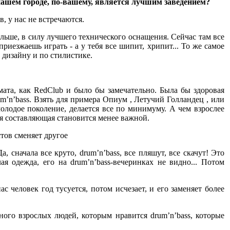
в нашем городе, по-вашему, является лучшим заведением?
, у нас не встречаются.
ольше, в силу лучшего технического оснащения. Сейчас там все
иезжаешь играть - а у тебя все шипит, хрипит... То же самое
 дизайну и по стилистике.
мата, как RedClub и было бы замечательно. Была бы здоровая
m’n’bass. Взять для примера Опиум , Летучий Голландец , или
молодое поколение, делается все по минимуму. А чем взрослее
ая составляющая становится менее важной.
тов сменяет другое
 сначала все круто, drum’n’bass, все пляшут, все скачут! Это
ая одежда, его на drum’n’bass-вечеринках не видно... Потом
 человек год тусуется, потом исчезает, и его заменяет более
ного взрослых людей, которым нравится drum’n’bass, которые