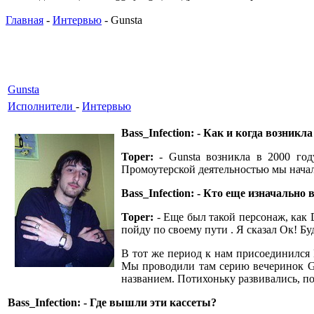
Главная
-
Интервью
- Gunsta
Gunsta
Исполнители
-
Интервью
Bass_Infection: - Как и когда возникл
Toper:
- Gunsta возникла в 2000 год
Промоутерской деятельностью мы начал
Bass_Infection: - Кто еще изначально 
Toper:
- Еще был такой персонаж, как Da
пойду по своему пути . Я сказал Ок! Бу
В тот же период к нам присоединился 
Мы проводили там серию вечеринок Gun
названием. Потихоньку развивались, п
Bass_Infection: - Где вышли эти кассеты?