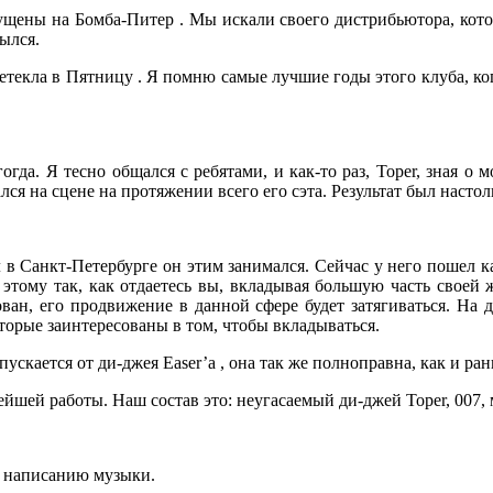
ущены на Бомба-Питер . Мы искали своего дистрибьютора, кот
рылся.
ретекла в Пятницу . Я помню самые лучшие годы этого клуба, ко
да. Я тесно общался с ребятами, и как-то раз, Toper, зная о м
жался на сцене на протяжении всего его сэта. Результат был нас
л в Санкт-Петербурге он этим занимался. Сейчас у него пошел 
 этому так, как отдаетесь вы, вкладывая большую часть своей 
ован, его продвижение в данной сфере будет затягиваться. На
оторые заинтересованы в том, чтобы вкладываться.
пускается от ди-джея Easer’a , она так же полноправна, как и ран
шей работы. Наш состав это: неугасаемый ди-джей Toper, 007, мс
ко написанию музыки.