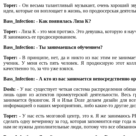
Toper:
- Он весьма талантливый музыкант, очень хороший зву
идеи, которые он воплощает в жизнь, но продюсерская деятель
Bass_Infection: - Как появилась Лиза К?
Toper:
- Лиза К - это моя протэжэ. Это девушка, которую я на
Я занимаюсь ее продюсированием.
Bass_Infection: - Ты занимаешься обучением?
Toper:
- В принципе, нет, да и никто из нас этим не занимае
ученик. У меня есть пять человек. Я продюсирую этот колле
качественно то, за что уже взялся.
Bass_Infection: - А кто из вас занимается непосредственно
Dosh:
- У нас существует четкая система распределения обя
лишь один из аспектов промоутерской деятельности. Весь г
занимается букингом. Я и Илья Doze делаем дизайн для вс
информацией о наших мероприятиях, либо какие-то другие диза
Toper:
- У нас есть мозговой центр, это я. Я же занимаюсь 
сделать одну вечеринку за год, которая запомнится еще года 
нам не нужны дополнительные люди, потому что все обязанно