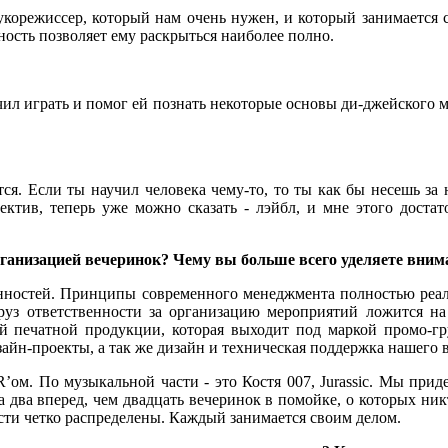
корежиссер, который нам очень нужен, и который занимается с
ность позволяет ему раскрыться наиболее полно.
учил играть и помог ей познать некоторые основы ди-джейского 
тся. Если ты научил человека чему-то, то ты как бы несешь за 
ктив, теперь уже можно сказать - лэйбл, и мне этого достат
 организацией вечеринок? Чему вы больше всего уделяете вни
занностей. Принципы современного менеджмента полностью реал
руз ответственности за организацию мероприятий ложится на 
ей печатной продукции, которая выходит под маркой промо-г
йн-проекты, а так же дизайн и техническая поддержка нашего вэ
PR’ом. По музыкальной части - это Костя 007, Jurassic. Мы пр
на два вперед, чем двадцать вечеринок в помойке, о которых ник
сти четко распределены. Каждый занимается своим делом.