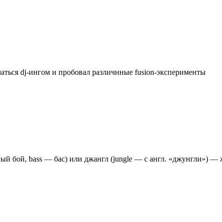
иматься dj-ингом и пробовал различнные fusion-эксперименты
ный бой, bass — бас) или джангл (jungle — c англ. «джунгли») — 