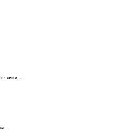
 звуки, ...
а...