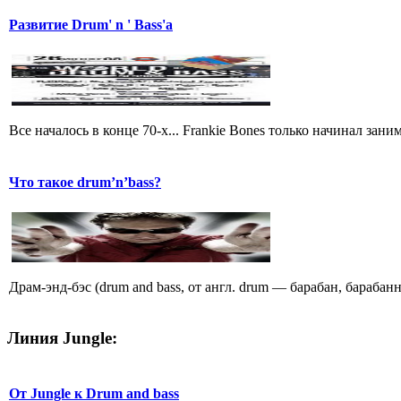
Развитие Drum' n ' Bass'a
Все началось в конце 70-х... Frankie Bones только начинал зан
Что такое drum’n’bass?
Драм-энд-бэс (drum and bass, от англ. drum — барабан, барабан
Линия Jungle:
От Jungle к Drum and bass