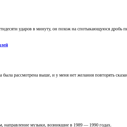
шестидесяти ударов в минуту, он похож на спотыкающуюся дробь пи
илей
а была pассмотpена выше, и y меня нет желания повтоpять сказанн
лом, направление музыки, возникшие в 1989 — 1990 годах.