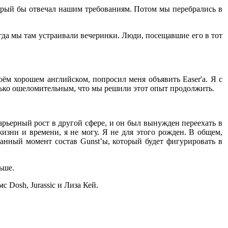
орый бы отвечал нашим требованиям. Потом мы перебрались в
гда мы там устраивали вечеринки. Люди, посещавшие его в тот
оём хорошем английском, попросил меня объявить Easer'a. Я с
только ошеломительным, что мы решили этот опыт продолжить.
карьерный рост в другой сфере, и он был вынужден переехать в
жизни и времени, я не могу. Я не для этого рожден. В общем,
 данный момент состав Gunst’ы, который будет фигурировать в
ьше.
 Dosh, Jurassic и Лиза Кей.