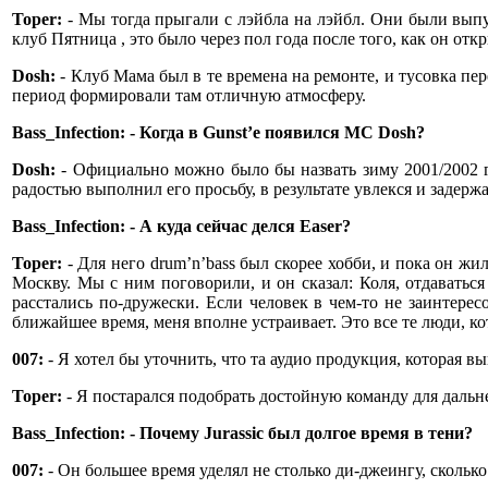
Toper:
- Мы тогда прыгали с лэйбла на лэйбл. Они были вып
клуб Пятница , это было через пол года после того, как он отк
Dosh:
- Клуб Мама был в те времена на ремонте, и тусовка пе
период формировали там отличную атмосферу.
Bass_Infection: - Когда в Gunst’е появился МС Dosh?
Dosh:
- Официально можно было бы назвать зиму 2001/2002 гог
радостью выполнил его просьбу, в результате увлекся и задер
Bass_Infection: - А куда сейчас делся Easer?
Toper:
- Для него drum’n’bass был скорее хобби, и пока он жи
Москву. Мы с ним поговорили, и он сказал: Коля, отдаваться
расстались по-дружески. Если человек в чем-то не заинтерес
ближайшее время, меня вполне устраивает. Это все те люди, к
007:
- Я хотел бы уточнить, что та аудио продукция, которая вы
Toper:
- Я постарался подобрать достойную команду для дальней
Bass_Infection: - Почему Jurassic был долгое время в тени?
007:
- Он большее время уделял не столько ди-джеингу, сколь