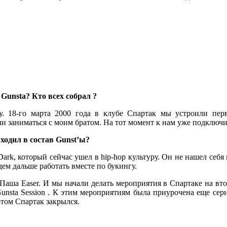
а Gunsta? Кто всех собрал ?
у. 18-го марта 2000 года в клубе Спартак мы устроили перв
и заниматься с моим братом. На тот момент к нам уже подключи
входил в состав Gunst’ы?
rk, который сейчас ушел в hip-hop культуру. Он не нашел себя в э
дем дальше работать вместе по букингу.
Паша Easer. И мы начали делать мероприятия в Спартаке на вто
sta Session . К этим мероприятиям была приурочена еще сери
отом Спартак закрылся.