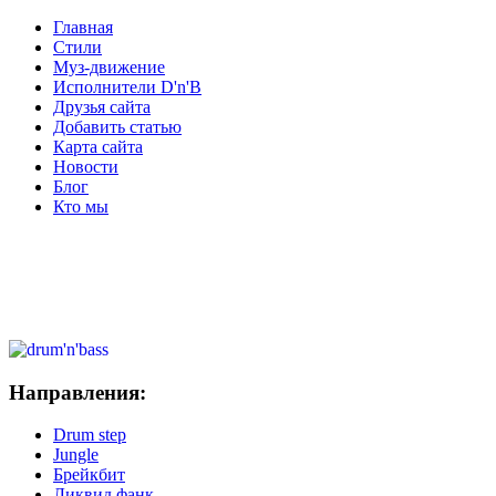
Главная
Стили
Муз-движение
Исполнители D'n'B
Друзья сайта
Добавить статью
Карта сайта
Новости
Блог
Кто мы
Направления:
Drum step
Jungle
Брейкбит
Ликвид фанк