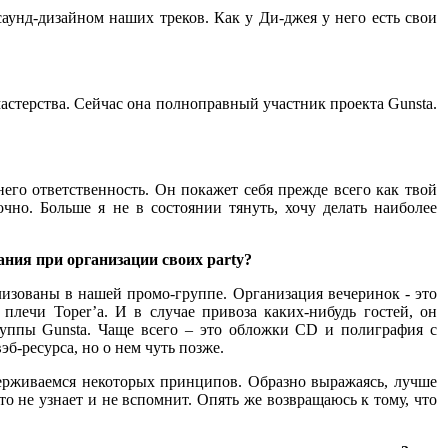
аунд-дизайном наших треков. Как у Ди-джея у него есть свои
мастерства. Сейчас она полноправный участник проекта Gunsta.
него ответственность. Он покажет себя прежде всего как твой
очно. Больше я не в состоянии тянуть, хочу делать наиболее
мания при организации своих party?
изованы в нашей промо-группе. Организация вечеринок - это
плечи Toper’а. И в случае привоза каких-нибудь гостей, он
руппы Gunsta. Чаще всего – это обложки CD и полиграфия с
б-ресурса, но о нем чуть позже.
идерживаемся некоторых принципов. Образно выражаясь, лучше
то не узнает и не вспомнит. Опять же возвращаюсь к тому, что